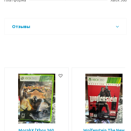
Платформа
XBox 360
Отзывы
MorphX [Xbox 360,
Wolfenstein The New