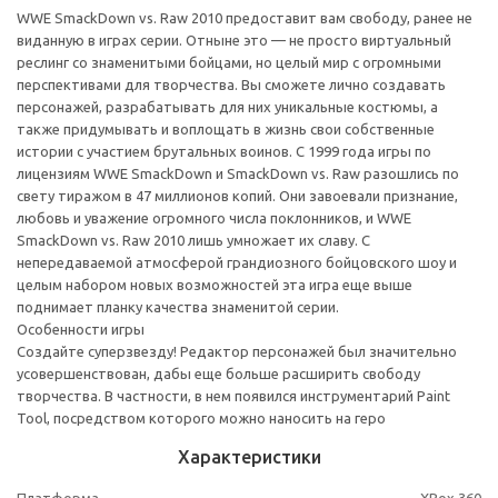
WWE SmackDown vs. Raw 2010 предоставит вам свободу, ранее не
виданную в играх серии. Отныне это — не просто виртуальный
реслинг со знаменитыми бойцами, но целый мир с огромными
перспективами для творчества. Вы сможете лично создавать
персонажей, разрабатывать для них уникальные костюмы, а
также придумывать и воплощать в жизнь свои собственные
истории с участием брутальных воинов. С 1999 года игры по
лицензиям WWE SmackDown и SmackDown vs. Raw разошлись по
свету тиражом в 47 миллионов копий. Они завоевали признание,
любовь и уважение огромного числа поклонников, и WWE
SmackDown vs. Raw 2010 лишь умножает их славу. С
непередаваемой атмосферой грандиозного бойцовского шоу и
целым набором новых возможностей эта игра еще выше
поднимает планку качества знаменитой серии.
Особенности игры
Создайте суперзвезду! Редактор персонажей был значительно
усовершенствован, дабы еще больше расширить свободу
творчества. В частности, в нем появился инструментарий Paint
Tool, посредством которого можно наносить на геро
Характеристики