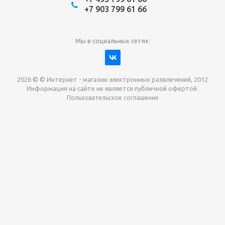
+7 903 799 61 66
Мы в социальных сетях:
2026 © © Интернет - магазин электронных развлечений, 2012
Информация на сайте не является публичной офертой.
Пользовательское соглашение
Давайте сотрудничать!
наш магазин готов максимально выгодно для вас
выкупить приставки , игры. Звоните, пишите,
обсудим!
Max
Email
Telegram