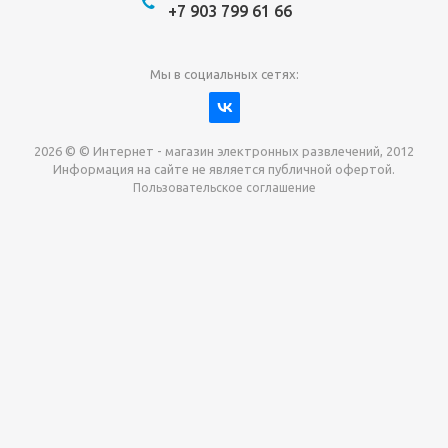
+7 903 799 61 66
Мы в социальных сетях:
2026 © © Интернет - магазин электронных развлечений, 2012
Информация на сайте не является публичной офертой.
Пользовательское соглашение
Давайте сотрудничать!
наш магазин готов максимально выгодно для вас
выкупить приставки , игры. Звоните, пишите,
обсудим!
Max
Email
Telegram