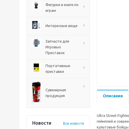
PS5
Фигурки и книги по
играм
Интересные вещи
Запчасти для
Игровых
Приставок
Портативные
приставки
Mortal Shell 2 PS5
Сувенирная
продукция
Описание
Ultra Street Figh
геймплей и совре
Новости
Все новости
культовые бойцы 