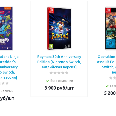
tant Ninja
Rayman: 30th Anniversary
Operation 
hredder's
Edition [Nintendo Switch,
Assault Ed
nniversary
английская версия]
Switch,
o Switch,
ве
я версия]
Есть в наличии
Ест
3 900
руб/шт
в наличии
5 200
уб/шт