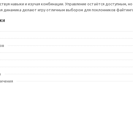
ствуя навыки и изучая комбинации. Управление остаётся доступным, н
я динамика делают игру отличным выбором для поклонников файтингов
ки
ов
ы
ничения