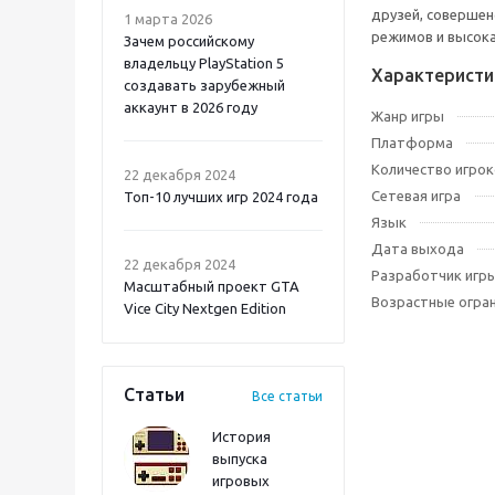
друзей, совершен
1 марта 2026
режимов и высока
Зачем российскому
владельцу PlayStation 5
Характеристи
создавать зарубежный
аккаунт в 2026 году
Жанр игры
Платформа
Atomic Heart 2 PS5
Количество игрок
22 декабря 2024
Сетевая игра
Топ-10 лучших игр 2024 года
Язык
Дата выхода
22 декабря 2024
Разработчик игр
Масштабный проект GTA
Возрастные огра
Vice City Nextgen Edition
Статьи
Все статьи
История
выпуска
игровых
Onimusha: Way of the