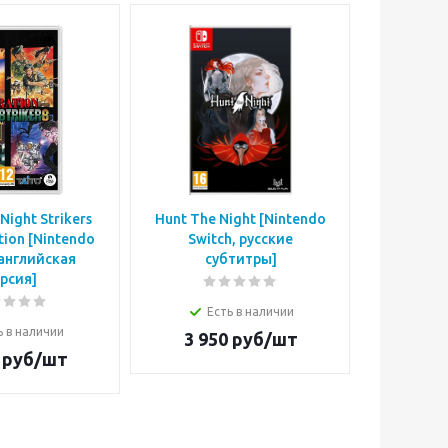
Night Strikers
Hunt The Night [Nintendo
Caber
ition [Nintendo
Switch, русские
Switc
 английская
субтитры]
рсия]
Есть в наличии
Е
ь в наличии
3 950
руб/шт
4 3
руб/шт