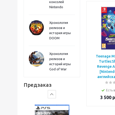
консолей
Sword PS5
Nintendo
Хронология
релизов и
история игры
DOOM
Хронология
Teenage Mu
релизов и
Turtles:S
историй игры
Revenge A
God of War
[Nintend
Gears of War: E-Day
английска
Предзаказ
Есть 
3 500
р