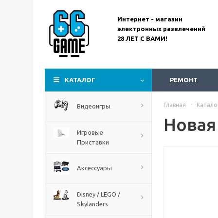
Интернет - магазин
электронных развлечений
28 ЛЕТ С ВАМИ!
Assassin’s Creed
Codename Red
КАТАЛОГ
РЕМОНТ
Главная
-
Катало
Видеоигры
Новая 
Игровые
Приставки
Аксессуары
Disney / LEGO /
Skylanders
The Blood of Dawnwalker