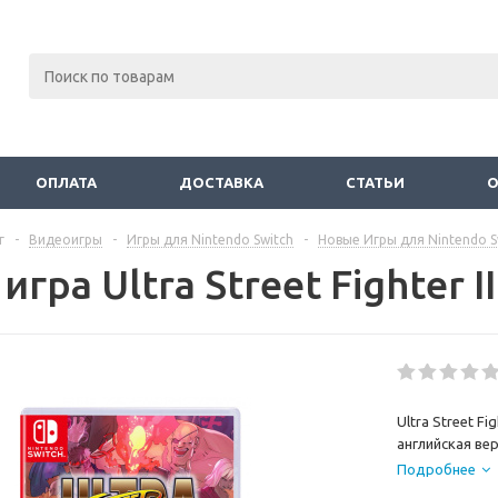
ОПЛАТА
ДОСТАВКА
СТАТЬИ
г
-
Видеоигры
-
Игры для Nintendo Switch
-
Новые Игры для Nintendo S
игра Ultra Street Fighter I
Ultra Street Fig
английская вер
Подробнее