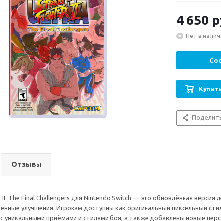
4 650
р
Нет в налич
Соо
Купить
Поделит
Отзывы
ter II: The Final Challengers для Nintendo Switch — это обновлённая верс
менные улучшения. Игрокам доступны как оригинальный пиксельный стил
с уникальными приёмами и стилями боя, а также добавлены новые перс