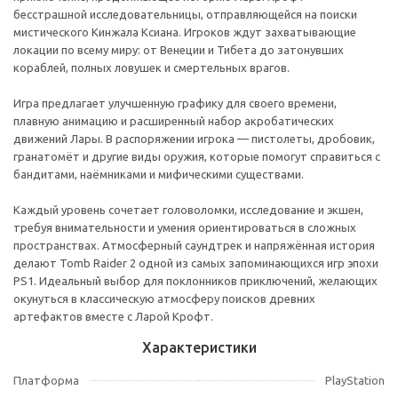
бесстрашной исследовательницы, отправляющейся на поиски
мистического Кинжала Ксиана. Игроков ждут захватывающие
локации по всему миру: от Венеции и Тибета до затонувших
кораблей, полных ловушек и смертельных врагов.
Игра предлагает улучшенную графику для своего времени,
плавную анимацию и расширенный набор акробатических
движений Лары. В распоряжении игрока — пистолеты, дробовик,
гранатомёт и другие виды оружия, которые помогут справиться с
бандитами, наёмниками и мифическими существами.
Каждый уровень сочетает головоломки, исследование и экшен,
требуя внимательности и умения ориентироваться в сложных
пространствах. Атмосферный саундтрек и напряжённая история
делают Tomb Raider 2 одной из самых запоминающихся игр эпохи
PS1. Идеальный выбор для поклонников приключений, желающих
окунуться в классическую атмосферу поисков древних
артефактов вместе с Ларой Крофт.
Характеристики
Платформа
PlayStation