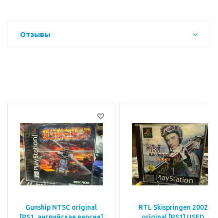
Отзывы
Gunship NTSC original
RTL Skispringen 2002
[PS1, английская версия]
original [PS1] USED