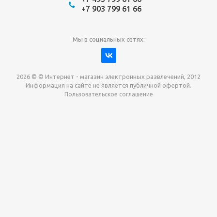
+7 903 799 61 66
Мы в социальных сетях:
2026 © © Интернет - магазин электронных развлечений, 2012
Информация на сайте не является публичной офертой.
Пользовательское соглашение
Давайте сотрудничать!
наш магазин готов максимально выгодно для вас
выкупить приставки , игры. Звоните, пишите,
обсудим!
Max
Email
Telegram