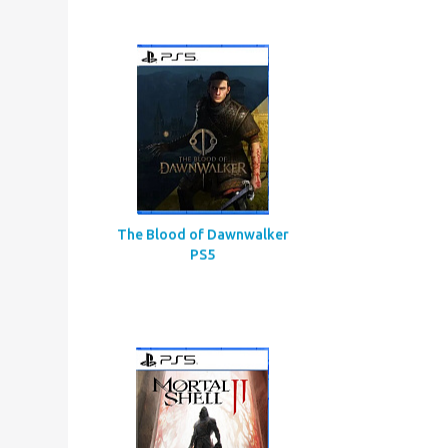
Assassin’s Creed
Codename Red
The Blood of Dawnwalker
PS5