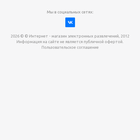
Мы в социальных сетях:
2026 © © Интернет - магазин электронных развлечений, 2012
Информация на сайте не является публичной офертой.
Пользовательское соглашение
Давайте сотрудничать!
наш магазин готов максимально выгодно для вас
выкупить приставки , игры. Звоните, пишите,
обсудим!
Max
Email
Telegram