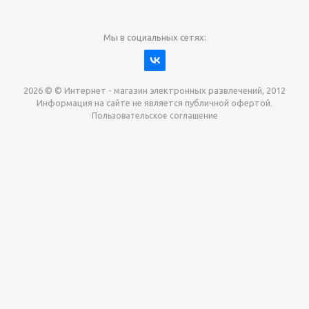
Мы в социальных сетях:
2026 © © Интернет - магазин электронных развлечений, 2012
Информация на сайте не является публичной офертой.
Пользовательское соглашение
Давайте сотрудничать!
наш магазин готов максимально выгодно для вас
выкупить приставки , игры. Звоните, пишите,
обсудим!
Max
Email
Telegram