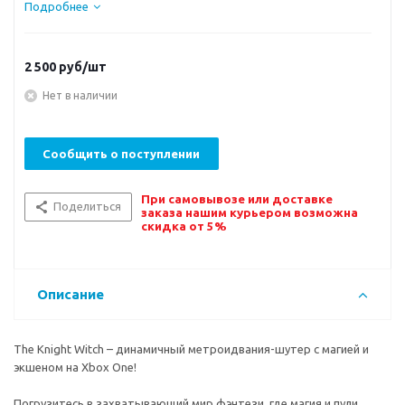
Подробнее
2 500
руб/шт
Нет в наличии
Сообщить о поступлении
При самовывозе или доставке
Поделиться
заказа нашим курьером возможна
скидка от 5%
Описание
The Knight Witch – динамичный метроидвания-шутер с магией и
экшеном на Xbox One!
Погрузитесь в захватывающий мир фэнтези, где магия и пули