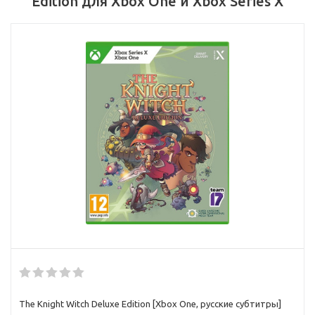
Edition для Xbox One и Xbox Series X
The Knight Witch Deluxe Edition [Xbox One, русские субтитры]