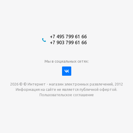
+7 495 799 61 66
+7 903 799 61 66
Мы в социальных сетях:
2026 © © Интернет - магазин электронных развлечений, 2012
Информация на сайте не является публичной офертой.
Пользовательское соглашение
Давайте сотрудничать!
наш магазин готов максимально выгодно для вас
выкупить приставки , игры. Звоните, пишите,
обсудим!
Max