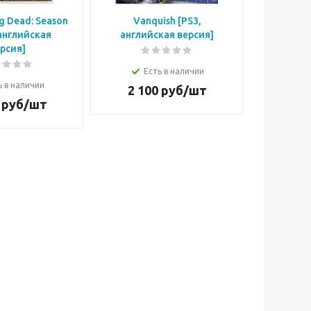
g Dead: Season
Vanquish [PS3,
Blazing 
 английская
английская версия]
Mission
рсия]
англий
Есть в наличии
ь в наличии
Е
2 100
руб/шт
руб/шт
3 6