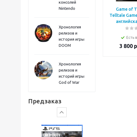
консолей
Sword PS5
Nintendo
Game of T
Telltale Game
английска
Хронология
релизов и
Есть 
история игры
3 800
р
DOOM
Хронология
релизов и
историй игры
God of War
Gears of War: E-Day
Предзаказ