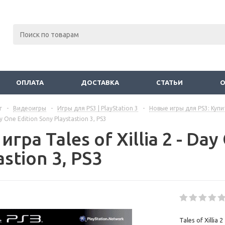
ОПЛАТА
ДОСТАВКА
СТАТЬИ
г
-
Видеоигры
-
Игры для PS3 | PlayStation 3
-
Новые игры для PS3: Купи
Day One Edition Sony Playstastion 3, PS3
игра Tales of Xillia 2 - Da
astion 3, PS3
Tales of Xillia