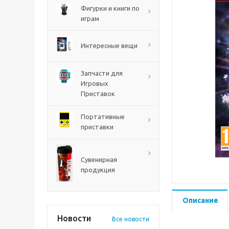
PS5
Фигурки и книги по
играм
Интересные вещи
Запчасти для
Игровых
Приставок
Портативные
приставки
Mortal Shell 2 PS5
Сувенирная
продукция
Описание
Новости
Все новости