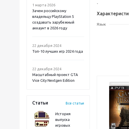
-
1 марта 2026
Зачем российскому
Характеристи
владельцу PlayStation 5
создавать зарубежный
Язык
аккаунт в 2026 году
Atomic Heart 2 PS5
22 декабря 2024
Топ-10 лучших игр 2024 года
22 декабря 2024
Масштабный проект GTA
Vice City Nextgen Edition
Статьи
Все статьи
История
выпуска
игровых
Onimusha: Way of the