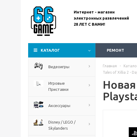
Интернет - магазин
электронных развлечений
28 ЛЕТ С ВАМИ!
Assassin’s Creed
Codename Red
КАТАЛОГ
РЕМОНТ
Главная
-
Катало
Видеоигры
Tales of Xillia 2 - 
Новая 
Игровые
Приставки
Playst
Аксессуары
Disney / LEGO /
Skylanders
The Blood of Dawnwalker