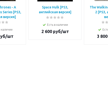
hrones - A
Space Hulk [PS3,
The Walkin
s Series [РS3,
английская версия]
2 [PS3,
я версия]
ве
Есть в наличии
в наличии
Ест
2 600
руб/шт
уб/шт
3 800