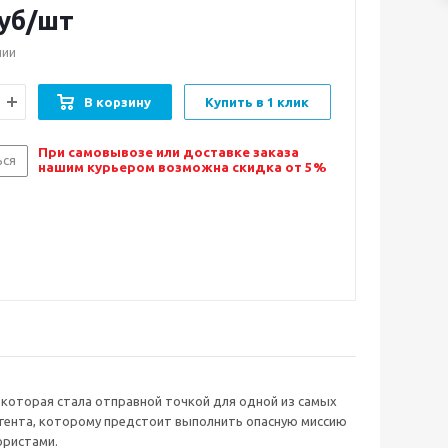
уб/шт
чии
В корзину
Купить в 1 клик
При самовывозе или доставке заказа
ься
нашим курьером возможна скидка от 5%
у, которая стала отправной точкой для одной из самых
цагента, которому предстоит выполнить опасную миссию
ористами.