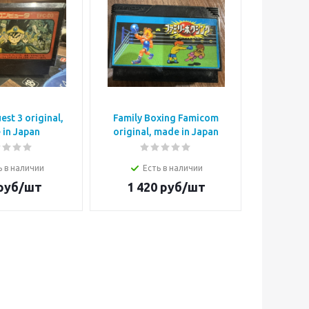
st 3 original,
Family Boxing Famicom
King's 
in Japan
original, made in Japan
original
ь в наличии
Есть в наличии
Е
руб/шт
1 420
руб/шт
1 5