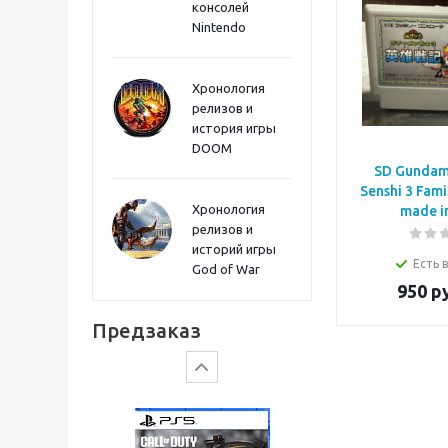
консолей
Sword PS5
Nintendo
Хронология
релизов и
история игры
DOOM
SD Gundam
Senshi 3 Fami
Хронология
made i
релизов и
историй игры
Есть 
God of War
950
р
Gears of War: E-Day
Предзаказ