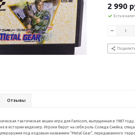
2 990
р
Есть в нали
Поделит
Отзывы
ассическая тактическая экшен-игра для Famicom, выпущенная в 1987 год
з в истории видеоигр. Игроки берут на себя роль Солида Снейка, спе
упероружия под кодовым названием "Metal Gear", передаваемого терр