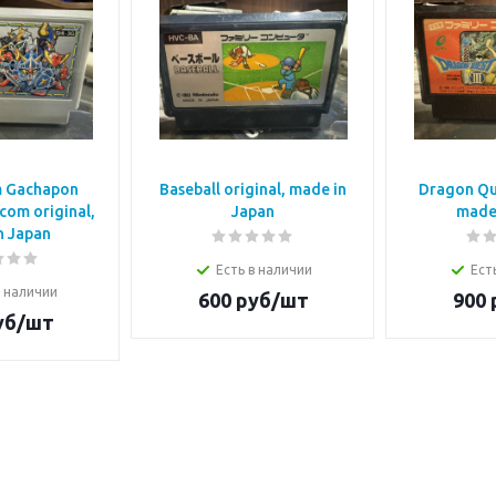
 Gachapon
Baseball original, made in
Dragon Que
com original,
Japan
made 
n Japan
Есть в наличии
Ест
в наличии
600
руб/шт
900
уб/шт