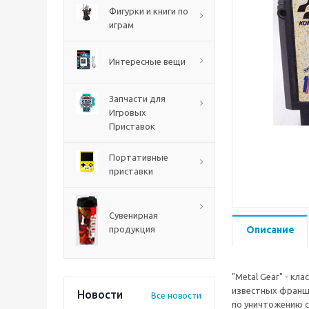
PS5
Фигурки и книги по
играм
Интересные вещи
Запчасти для
Игровых
Приставок
Портативные
приставки
Mortal Shell 2 PS5
Сувенирная
продукция
Описание
"Metal Gear" - кл
известных франши
Новости
Все новости
по уничтожению с