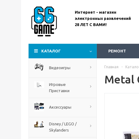
Интернет - магазин
электронных развлечений
28 ЛЕТ С ВАМИ!
Assassin’s Creed
Codename Red
КАТАЛОГ
РЕМОНТ
Главная
-
Катало
Видеоигры
Metal
Игровые
Приставки
Аксессуары
Disney / LEGO /
Skylanders
The Blood of Dawnwalker