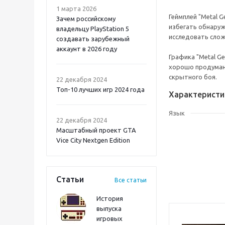
1 марта 2026
Геймплей "Metal 
Зачем российскому
избегать обнаруж
владельцу PlayStation 5
исследовать слож
создавать зарубежный
аккаунт в 2026 году
Графика "Metal G
хорошо продуман
Atomic Heart 2 PS5
скрытного боя.
22 декабря 2024
Топ-10 лучших игр 2024 года
Характеристи
Язык
22 декабря 2024
Масштабный проект GTA
Vice City Nextgen Edition
Статьи
Все статьи
История
выпуска
игровых
Onimusha: Way of the