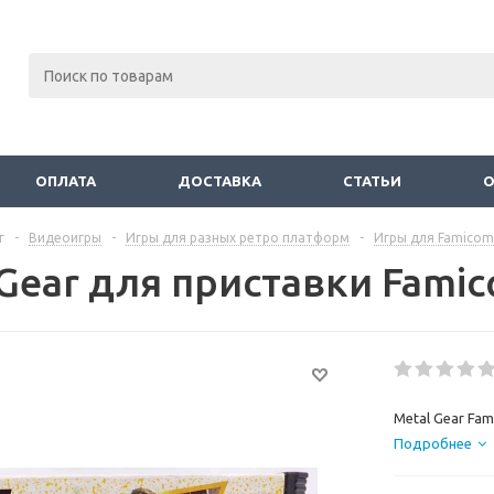
ОПЛАТА
ДОСТАВКА
СТАТЬИ
г
-
Видеоигры
-
Игры для разных ретро платформ
-
Игры для Famicom
 Gear для приставки Fami
Metal Gear Fam
Подробнее