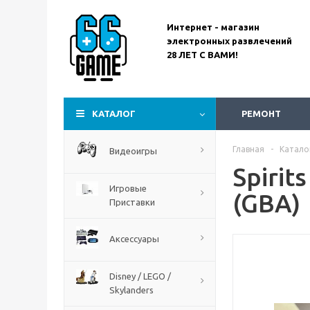
Интернет - магазин
электронных развлечений
28 ЛЕТ С ВАМИ!
Assassin’s Creed
Codename Red
КАТАЛОГ
РЕМОНТ
Главная
-
Катало
Видеоигры
Spirit
Игровые
(GBA)
Приставки
Аксессуары
Disney / LEGO /
Skylanders
The Blood of Dawnwalker