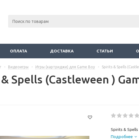
ОПЛАТА
ДОСТАВКА
СТАТЬИ
г
-
Видеоигры
-
Игры (картриджи) для Game Boy
-
Spirits & Spells (Ca
s & Spells (Castleween ) G
Spirits & Spell
Подробнее