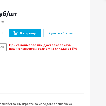
уб/шт
чии
В корзину
Купить в 1 клик
При самовывозе или доставке заказа
ься
нашим курьером возможна скидка от 5%
 волшебства. Вы играете за молодого волшебника,