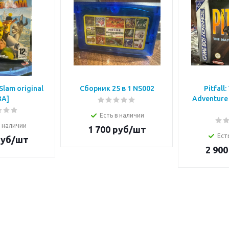
Slam original
Сборник 25 в 1 NS002
Pitfall
BA]
Adventure 
Есть в наличии
в наличии
1 700
руб/шт
Ест
уб/шт
2 900