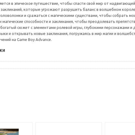
ется в эпическое путешествие, чтобы спасти свой мир от надвигающей
 заклинаний, которые угрожают разрушить баланс в волшебном короле
головоломки и сражаться с магическими существами, чтобы собрать м
и магические способности и заклинания, чтобы преодолевать препятстви
т богатый сюжет с элементами ролевой игры, глубокими персонажами и
выки и открывать новые заклинания, погружаясь в мир магии и волшебс
чений на Game Boy Advance.
ки