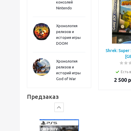
консолей
Sword PS5
Nintendo
Хронология
релизов и
история игры
DOOM
Shrek: Super 
[G
Хронология
релизов и
Есть 
историй игры
God of War
2 500
р
Gears of War: E-Day
Предзаказ