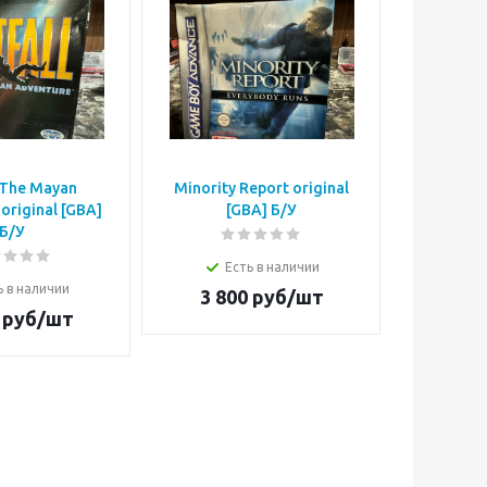
: The Mayan
Minority Report original
Simpso
original [GBA]
[GBA] Б/У
origi
Б/У
Есть в наличии
Е
ь в наличии
3 800
руб/шт
4 5
руб/шт