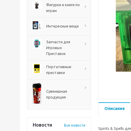
PS5
Фигурки и книги по
играм
Интересные вещи
Запчасти для
Игровых
Приставок
Портативные
приставки
Mortal Shell 2 PS5
Сувенирная
продукция
Описание
Новости
Все новости
Spirits & Spells