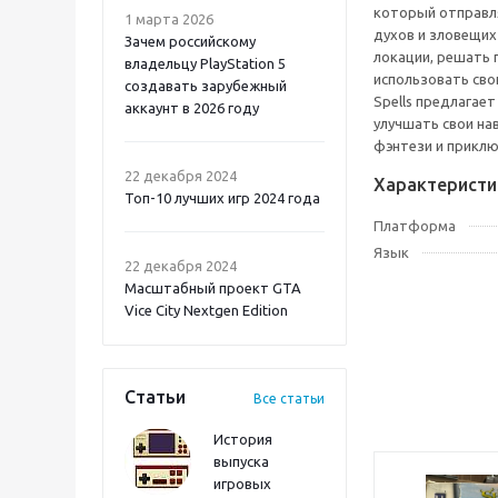
который отправля
1 марта 2026
духов и зловещих
Зачем российскому
локации, решать 
владельцу PlayStation 5
использовать сво
создавать зарубежный
Spells предлагае
аккаунт в 2026 году
улучшать свои на
фэнтези и приклю
Atomic Heart 2 PS5
22 декабря 2024
Характеристи
Топ-10 лучших игр 2024 года
Платформа
Язык
22 декабря 2024
Масштабный проект GTA
Vice City Nextgen Edition
Статьи
Все статьи
История
выпуска
игровых
Onimusha: Way of the