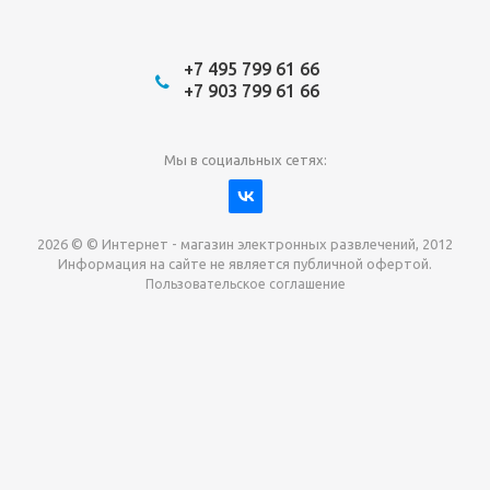
+7 495 799 61 66
+7 903 799 61 66
Мы в социальных сетях:
2026 © © Интернет - магазин электронных развлечений, 2012
Информация на сайте не является публичной офертой.
Пользовательское соглашение
Давайте сотрудничать!
наш магазин готов максимально выгодно для вас
выкупить приставки , игры. Звоните, пишите,
обсудим!
Max
Email
Telegram