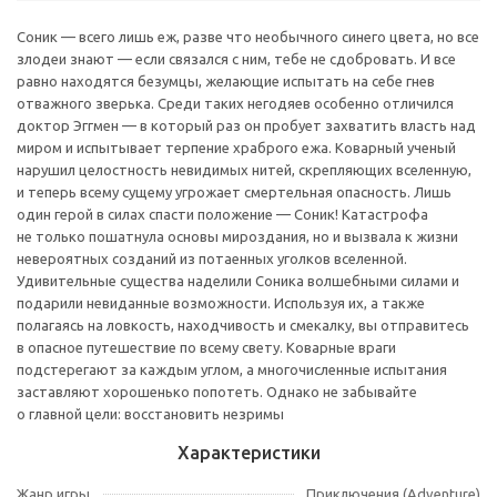
Соник — всего лишь еж, разве что необычного синего цвета, но все
злодеи знают — если связался с ним, тебе не сдобровать. И все
равно находятся безумцы, желающие испытать на себе гнев
отважного зверька. Среди таких негодяев особенно отличился
доктор Эггмен — в который раз он пробует захватить власть над
миром и испытывает терпение храброго ежа. Коварный ученый
нарушил целостность невидимых нитей, скрепляющих вселенную,
и теперь всему сущему угрожает смертельная опасность. Лишь
один герой в силах спасти положение — Соник! Катастрофа
не только пошатнула основы мироздания, но и вызвала к жизни
невероятных созданий из потаенных уголков вселенной.
Удивительные существа наделили Соника волшебными силами и
подарили невиданные возможности. Используя их, а также
полагаясь на ловкость, находчивость и смекалку, вы отправитесь
в опасное путешествие по всему свету. Коварные враги
подстерегают за каждым углом, а многочисленные испытания
заставляют хорошенько попотеть. Однако не забывайте
о главной цели: восстановить незримы
Характеристики
Жанр игры
Приключения (Adventure)