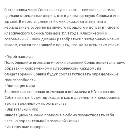
В сказочном мире Соника наступил хаос — неизвестные силы
сделали «временные дыры», в эти дыры затянуло Соника и его
друзей. В итоге знаменитый ежик окажется втянутым в
неожиданные события из личного прошлого и встретит своего
классического Соника примера 1991 года. Классический и
современный Соник должны разобраться с загадочным новым
врагом, спасти товарищей и понять, кто же за всем этим стоит.
• Герой навсегда
Полюбившийся игроками многих поколений Соник появится в двух
образах — современном и классическом. Каждому из
олицетворений Соника будут соответствовать определенные
спецспособности.
• Эволюция мира
Знаменитая сказочная вселенная изображена в HD-качестве.
События игры будут проходить как в двухмерных декорациях,
так и в трехмерном пространстве.
• Виртуальный мир
Инновационное меню позволит любому почувствовать себя
частью поразительной вселенной Соника.
• Интересные сюрпризы