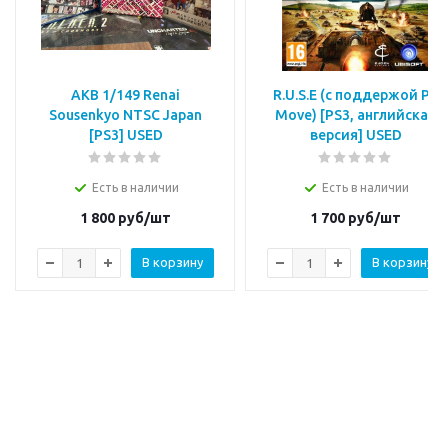
AKB 1/149 Renai
R.U.S.E (с поддержой PS
Sousenkyo NTSC Japan
Move) [PS3, английская
[PS3] USED
версия] USED
Есть в наличии
Есть в наличии
1 800
руб/шт
1 700
руб/шт
В корзину
В корзину