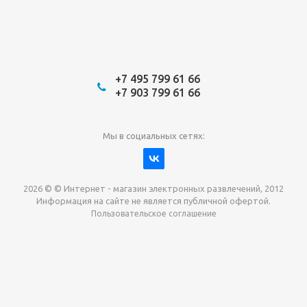
+7 495 799 61 66
+7 903 799 61 66
Мы в социальных сетях:
2026 © © Интернет - магазин электронных развлечений, 2012
Информация на сайте не является публичной офертой.
Пользовательское соглашение
Давайте сотрудничать!
наш магазин готов максимально выгодно для вас
выкупить приставки , игры. Звоните, пишите,
обсудим!
Max
Email