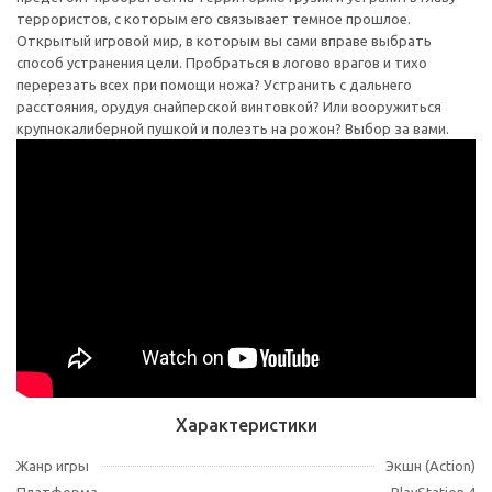
террористов, с которым его связывает темное прошлое.
Открытый игровой мир, в которым вы сами вправе выбрать
способ устранения цели. Пробраться в логово врагов и тихо
перерезать всех при помощи ножа? Устранить с дальнего
расстояния, орудуя снайперской винтовкой? Или вооружиться
крупнокалиберной пушкой и полезть на рожон? Выбор за вами.
Характеристики
Жанр игры
Экшн (Action)