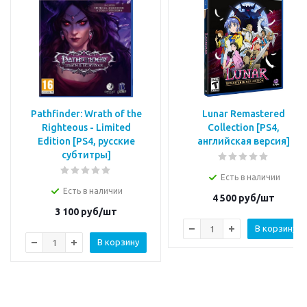
Pathfinder: Wrath of the
Lunar Remastered
Righteous - Limited
Collection [PS4,
Edition [PS4, русские
английская версия]
субтитры]
Есть в наличии
Есть в наличии
4 500
руб/шт
3 100
руб/шт
В корзину
В корзину