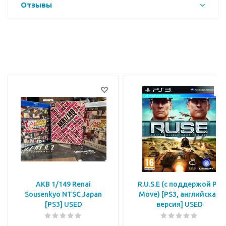
Отзывы
AKB 1/149 Renai
R.U.S.E (с поддержой PS
Sousenkyo NTSC Japan
Move) [PS3, английская
[PS3] USED
версия] USED