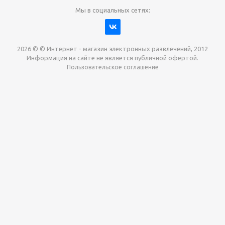
Мы в социальных сетях:
2026 © © Интернет - магазин электронных развлечений, 2012
Информация на сайте не является публичной офертой.
Пользовательское соглашение
Давайте сотрудничать!
наш магазин готов максимально выгодно для вас
выкупить приставки , игры. Звоните, пишите,
обсудим!
Max
Email
Telegram