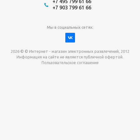
+7 495 799 61 66
+7 903 799 61 66
Мы в социальных сетях:
2026 © © Интернет - магазин электронных развлечений, 2012
Информация на сайте не является публичной офертой.
Пользовательское соглашение
Давайте сотрудничать!
наш магазин готов максимально выгодно для вас
выкупить приставки , игры. Звоните, пишите,
обсудим!
Max
Email
Telegram