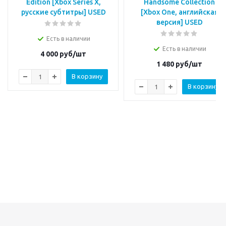
Edition [Xbox Series X,
Handsome Collection
русские субтитры] USED
[Xbox One, английская
версия] USED
Есть в наличии
Есть в наличии
4 000
руб/шт
1 480
руб/шт
В корзину
В корзину