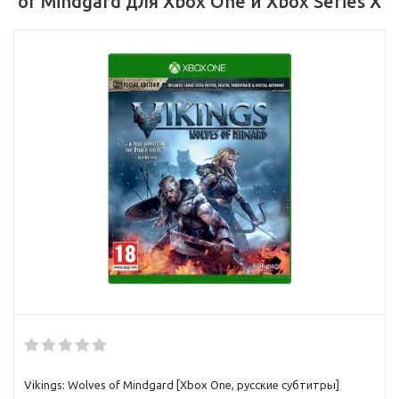
of Mindgard для Xbox One и Xbox Series X
Vikings: Wolves of Mindgard [Xbox One, русские субтитры]