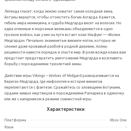
Легенда гласит: когда землю охватит самая холодная зима,
йотуны вернутся, чтобы отомстить богам Асгарда. Кажется,
гибель мира неминуема, и судьба Мидгарда висит на волоске. Но
едва огненные и морозные великаны объединяются в одно
грозное войско, как у них на пути встает клан Ульфунг — «Волки
Мидгарда». Печально знаменитые викинги-изгои, которых не
сломил даже кровавый разбой в родной деревне, полны
решимости навести порядок и спасти мир. В роли вождя клана вам
предстоит предотвратить уничтожение Мидгарда и возглавить
борьбу с порождениями трехлетней зимы.
Действие игры Vikings – Wolves of Midgard разворачивается на
Берегах Мидгарда, где мифология и история викингов
переплетаются с фэнтези. Сражайтесь со зловещими йотунами,
ордами живых мертвецов и порождениями Рагнарека в одиночку
или же с напарником в режиме совместной игры.
Характеристики
Платформа
Xbox One
Язык
-