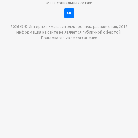
Мы в социальных сетях:
2026 © © Интернет - магазин электронных развлечений, 2012
Информация на сайте не является публичной офертой.
Пользовательское соглашение
Давайте сотрудничать!
наш магазин готов максимально выгодно для вас
выкупить приставки , игры. Звоните, пишите,
обсудим!
Max
Email
Telegram