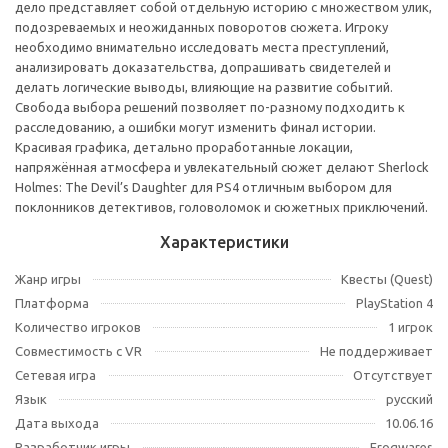
дело представляет собой отдельную историю с множеством улик,
подозреваемых и неожиданных поворотов сюжета. Игроку
необходимо внимательно исследовать места преступлений,
анализировать доказательства, допрашивать свидетелей и
делать логические выводы, влияющие на развитие событий.
Свобода выбора решений позволяет по-разному подходить к
расследованию, а ошибки могут изменить финал истории.
Красивая графика, детально проработанные локации,
напряжённая атмосфера и увлекательный сюжет делают Sherlock
Holmes: The Devil’s Daughter для PS4 отличным выбором для
поклонников детективов, головоломок и сюжетных приключений.
Характеристики
Жанр игры
Квесты (Quest)
Платформа
PlayStation 4
Количество игроков
1 игрок
Совместимость с VR
Не поддерживает
Сетевая игра
Отсутствует
Язык
русский
Дата выхода
10.06.16
Разработчик игры
Frogwares