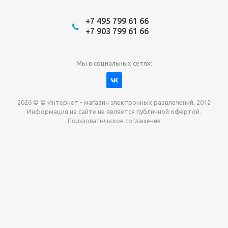
+7 495 799 61 66
+7 903 799 61 66
Мы в социальных сетях:
2026 © © Интернет - магазин электронных развлечений, 2012
Информация на сайте не является публичной офертой.
Пользовательское соглашение
Давайте сотрудничать!
наш магазин готов максимально выгодно для вас
выкупить приставки , игры. Звоните, пишите,
обсудим!
Max
Email
Telegram