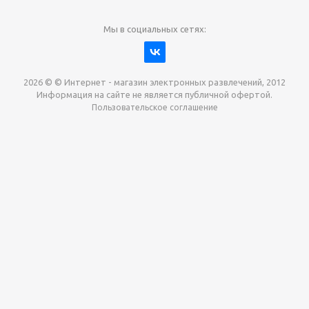
Мы в социальных сетях:
2026 © © Интернет - магазин электронных развлечений, 2012
Информация на сайте не является публичной офертой.
Пользовательское соглашение
Давайте сотрудничать!
наш магазин готов максимально выгодно для вас
выкупить приставки , игры. Звоните, пишите,
обсудим!
Max
Email
Telegram