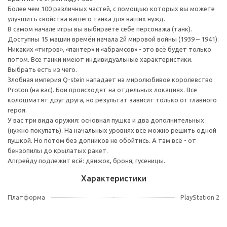
Более чем 100 различных частей, с помощью которых вы можете
улучшить свойства вашего танка для ваших нужд.
В самом начале игры вы выбираете себе персонажа (танк).
Доступны 15 машин времён начала 2й мировой войны (1939 – 1941).
Никаких «тигров», «пантер» и «абрамсов» - это всё будет только
потом. Все танки имеют индивидуальные характеристики.
Выбрать есть из чего.
Злобная империя Q-stein нападает на миролюбивое королевство
Proton (на вас). Бои происходят на отдельных локациях. Все
колошматят друг друга, но результат зависит только от главного
героя.
У вас три вида оружия: основная пушка и два дополнительных
(нужно покупать). На начальных уровнях всё можно решить одной
пушкой. Но потом без допников не обойтись. А там всё - от
бензопилы до крылатых ракет.
Апгрейду подлежит всё: движок, броня, гусеницы.
Характеристики
Платформа
PlayStation 2