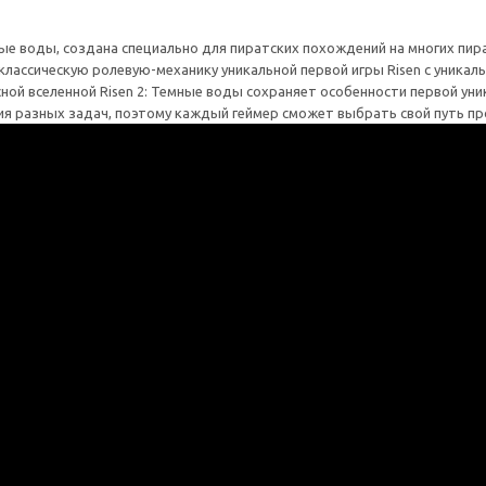
ные воды, создана специально для пиратских похождений на многих пира
классическую ролевую-механику уникальной первой игры Risen с уникаль
сной вселенной Risen 2: Темные воды сохраняет особенности первой уни
я разных задач, поэтому каждый геймер сможет выбрать свой путь про