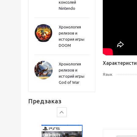
консолей
Sword PS5
Nintendo
Хронология
релизов и
история игры
DOOM
Характеристи
Хронология
релизов и
Язык
историй игры
God of War
Gears of War: E-Day
Предзаказ