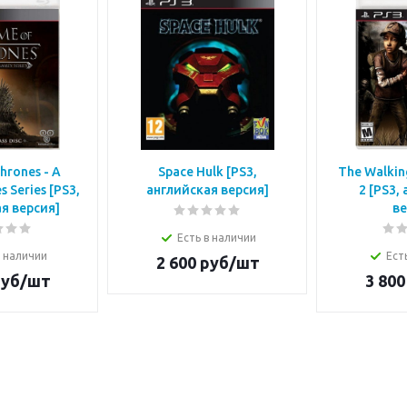
hrones - A
Space Hulk [PS3,
The Walkin
s Series [РS3,
английская версия]
2 [PS3,
я версия]
ве
Есть в наличии
в наличии
Ест
2 600
руб/шт
уб/шт
3 800