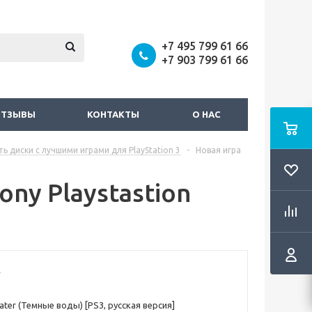
+7 495 799 61 66
+7 903 799 61 66
ОТЗЫВЫ
КОНТАКТЫ
О НАС
ть диски с лучшими играми для PlayStation 3
-
Новая игра
ony Playstastion
Water (Темные воды) [PS3, русская версия]