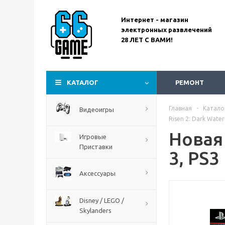
Интернет - магазин
электронных развлечений
28 ЛЕТ С ВАМИ!
Assassin’s Creed
Codename Red
КАТАЛОГ
РЕМОНТ
Главная
-
Катало
Видеоигры
Risen 2: Dark Water
Новая 
Игровые
Приставки
3, PS3
Аксессуары
Disney / LEGO /
Skylanders
The Blood of Dawnwalker