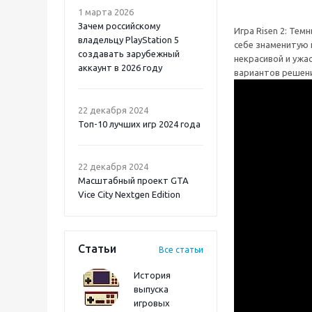
1 марта 2026
Зачем российскому
Игра Risen 2: Тем
владельцу PlayStation 5
себе знаменитую 
создавать зарубежный
некрасивой и ужа
аккаунт в 2026 году
вариантов решени
Atomic Heart 2 PS5
22 декабря 2024
Топ-10 лучших игр 2024 года
22 декабря 2024
Масштабный проект GTA
Vice City Nextgen Edition
Статьи
Все статьи
История
выпуска
игровых
Onimusha: Way of the