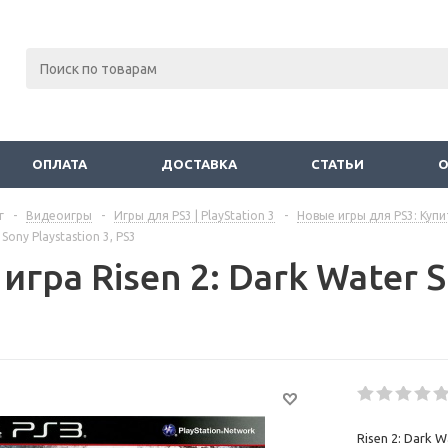
ОПЛАТА
ДОСТАВКА
СТАТЬИ
г
-
Видеоигры
-
Игры для PS3 | PlayStation 3
-
Новые игры для PS3: Купи
 Sony Playstastion 3, PS3
игра Risen 2: Dark Water S
Risen 2: Dark 