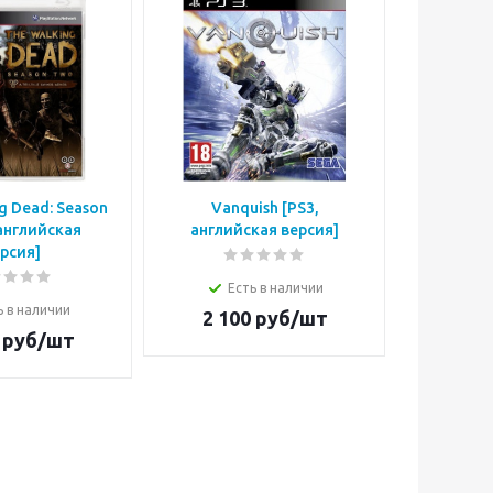
g Dead: Season
Vanquish [PS3,
Blazing 
 английская
английская версия]
Mission
рсия]
англий
Есть в наличии
ь в наличии
Е
2 100
руб/шт
руб/шт
3 6