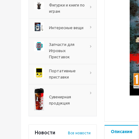
PS5
Фигурки и книги по
играм
Интересные вещи
Запчасти для
Игровых
Приставок
Портативные
приставки
Mortal Shell 2 PS5
Сувенирная
продукция
Описание
Новости
Все новости