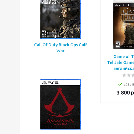
Call Of Duty Black Ops Gulf
War
Game of T
Telltale Game
английска
Есть 
3 800
р