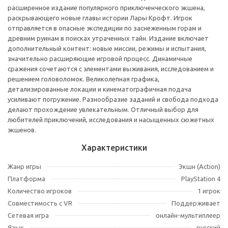
расширенное издание популярного приключенческого экшена,
раскрывающего новые главы истории Лары Крофт. Игрок
отправляется в опасные экспедиции по заснеженным горам и
древним руинам в поисках утраченных тайн. Издание включает
дополнительный контент: новые миссии, режимы и испытания,
значительно расширяющие игровой процесс. Динамичные
сражения сочетаются с элементами выживания, исследованием и
решением головоломок. Великолепная графика,
детализированные локации и кинематографичная подача
усиливают погружение. Разнообразие заданий и свобода подхода
делают прохождение увлекательным. Отличный выбор для
любителей приключений, исследования и насыщенных сюжетных
экшенов.
Характеристики
Жанр игры
Экшн (Action)
Платформа
PlayStation 4
Количество игроков
1 игрок
Совместимость с VR
Поддерживает
Сетевая игра
онлайн-мультиплеер
Язык
русский