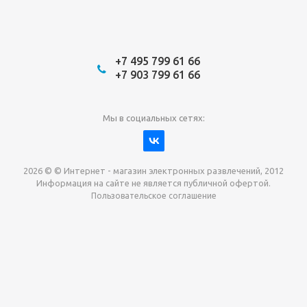
+7 495 799 61 66
+7 903 799 61 66
Мы в социальных сетях:
2026 © © Интернет - магазин электронных развлечений, 2012
Информация на сайте не является публичной офертой.
Пользовательское соглашение
Давайте сотрудничать!
наш магазин готов максимально выгодно для вас
выкупить приставки , игры. Звоните, пишите,
обсудим!
Max
Email
Telegram