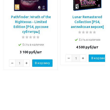
Pathfinder: Wrath of the
Lunar Remastered
Righteous - Limited
Collection [PS4,
Edition [PS4, русские
английская версия]
субтитры]
Есть в наличии
Есть в наличии
4 500
руб/шт
3 100
руб/шт
В корзину
В корзину