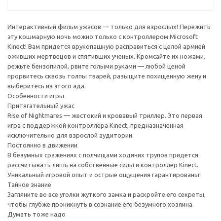
Интерактивный фильм ужасов — только для взрослых! Пережить
эту кошмарную ночь можно только с контроллером Microsoft
Kinect! Вам придется врукопашную расправиться с целой армией
оживших мертвецов и спятивших ученых. Кромсайте их ножами,
режьте бензопилой, рвите голыми руками — любой ценой
прорвитесь сквозь толпы тварей, разыщите похищенную жену и
выберитесь из этого ада.
Особенности игры
Притягательный ужас
Rise of Nightmares — жестокий и кровавый триллер. Это первая
игра с поддержкой контроллера Kinect, предназначенная
исключительно для взрослой аудитории.
Постоянно в движении
В безумных сражениях с полчищами ходячих трупов придется
рассчитывать лишь на собственные силы и контроллер Kinect.
Уникальный игровой опыт и острые ощущения гарантированы!
Тайное знание
Загляните во все уголки жуткого замка и раскройте его секреты,
чтобы глубже проникнуть в сознание его безумного хозяина.
Думать тоже надо