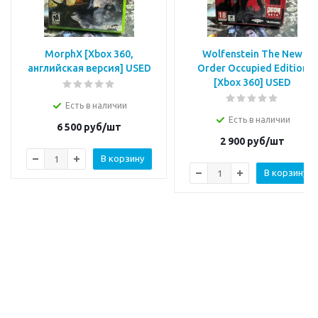
MorphX [Xbox 360,
Wolfenstein The New
английская версия] USED
Order Occupied Edition
[Xbox 360] USED
Есть в наличии
Есть в наличии
6 500
руб/шт
2 900
руб/шт
В корзину
В корзину