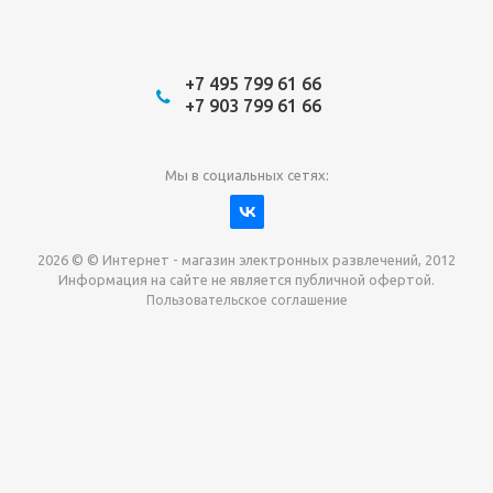
+7 495 799 61 66
+7 903 799 61 66
Мы в социальных сетях:
2026 © © Интернет - магазин электронных развлечений, 2012
Информация на сайте не является публичной офертой.
Пользовательское соглашение
Давайте сотрудничать!
наш магазин готов максимально выгодно для вас
выкупить приставки , игры. Звоните, пишите,
обсудим!
Max
Email
Telegram