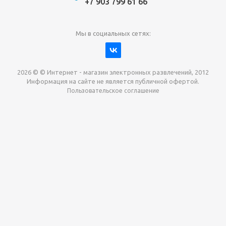
+7 903 799 61 66
Мы в социальных сетях:
2026 © © Интернет - магазин электронных развлечений, 2012
Информация на сайте не является публичной офертой.
Пользовательское соглашение
Давайте сотрудничать!
наш магазин готов максимально выгодно для вас
выкупить приставки , игры. Звоните, пишите,
обсудим!
Max
Email
Telegram