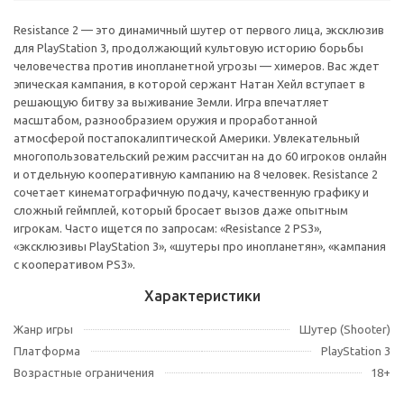
Resistance 2 — это динамичный шутер от первого лица, эксклюзив
для PlayStation 3, продолжающий культовую историю борьбы
человечества против инопланетной угрозы — химеров. Вас ждет
эпическая кампания, в которой сержант Натан Хейл вступает в
решающую битву за выживание Земли. Игра впечатляет
масштабом, разнообразием оружия и проработанной
атмосферой постапокалиптической Америки. Увлекательный
многопользовательский режим рассчитан на до 60 игроков онлайн
и отдельную кооперативную кампанию на 8 человек. Resistance 2
сочетает кинематографичную подачу, качественную графику и
сложный геймплей, который бросает вызов даже опытным
игрокам. Часто ищется по запросам: «Resistance 2 PS3»,
«эксклюзивы PlayStation 3», «шутеры про инопланетян», «кампания
с кооперативом PS3».
Характеристики
Жанр игры
Шутер (Shooter)
Платформа
PlayStation 3
Возрастные ограничения
18+