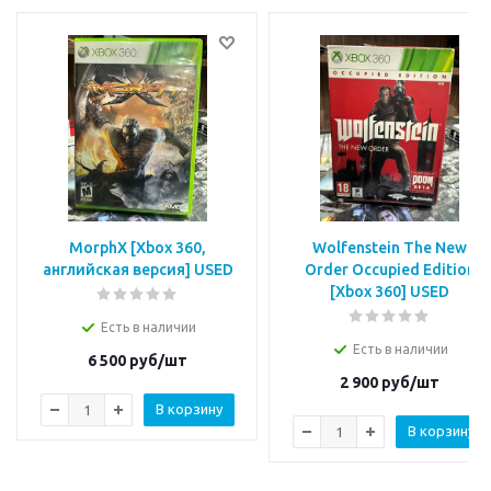
MorphX [Xbox 360,
Wolfenstein The New
английская версия] USED
Order Occupied Edition
[Xbox 360] USED
Есть в наличии
Есть в наличии
6 500
руб/шт
2 900
руб/шт
В корзину
В корзину