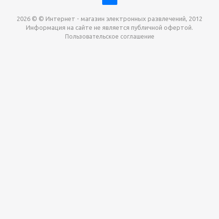
2026 © © Интернет - магазин электронных развлечений, 2012
Информация на сайте не является публичной офертой.
Пользовательское соглашение
Давайте сотрудничать!
наш магазин готов максимально выгодно для вас
выкупить приставки , игры. Звоните, пишите,
обсудим!
Max
Email
Telegram