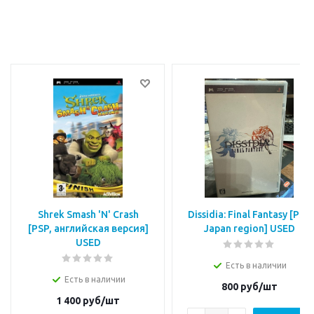
Shrek Smash 'N' Crash
Dissidia: Final Fantasy [PSP
[РSP, английская версия]
Japan region] USED
USED
Есть в наличии
Есть в наличии
800
руб/шт
1 400
руб/шт