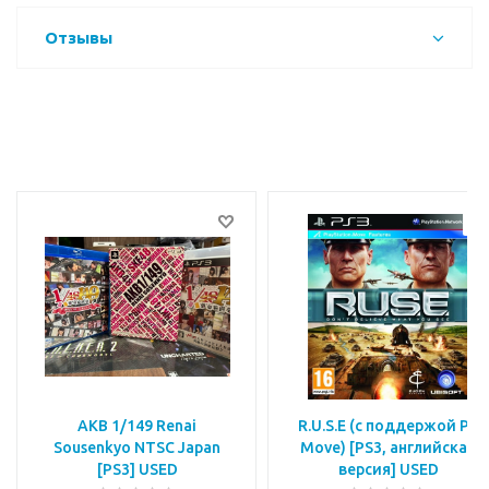
Отзывы
AKB 1/149 Renai
R.U.S.E (с поддержой PS
Sousenkyo NTSC Japan
Move) [PS3, английская
[PS3] USED
версия] USED