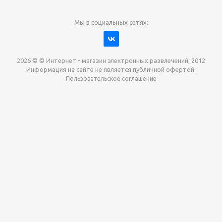
Мы в социальных сетях:
2026 © © Интернет - магазин электронных развлечений, 2012
Информация на сайте не является публичной офертой.
Пользовательское соглашение
Давайте сотрудничать!
наш магазин готов максимально выгодно для вас
выкупить приставки , игры. Звоните, пишите,
обсудим!
Max
Email
Telegram