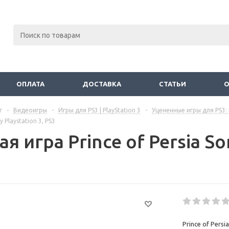
ОПЛАТА
ДОСТАВКА
СТАТЬИ
г
-
Видеоигры
-
Игры для PS3 | PlayStation 3
-
Уцененные игры для PS3: 
y Playstation 3, PS3
я игра Prince of Persia Son
Prince of Persi