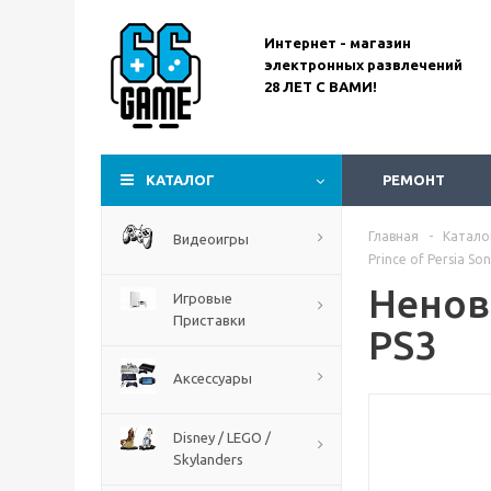
Интернет - магазин
электронных развлечений
28 ЛЕТ С ВАМИ!
Assassin’s Creed
Codename Red
КАТАЛОГ
РЕМОНТ
Главная
-
Катало
Видеоигры
Prince of Persia Son
Ненова
Игровые
Приставки
PS3
Аксессуары
Disney / LEGO /
The Blood of Dawnwalker
Skylanders
PS5