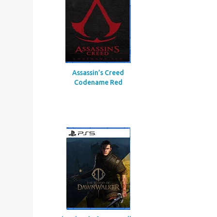
Call Of Duty Black Ops Gulf
War
Assassin’s Creed