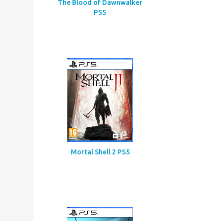
Codename Red
The Blood of Dawnwalker
PS5