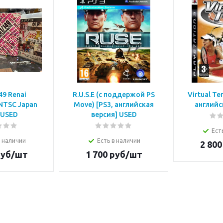
49 Renai
R.U.S.E (с поддержой PS
Virtual Te
NTSC Japan
Move) [PS3, английская
английс
 USED
версия] USED
Ест
в наличии
Есть в наличии
2 800
уб/шт
1 700
руб/шт