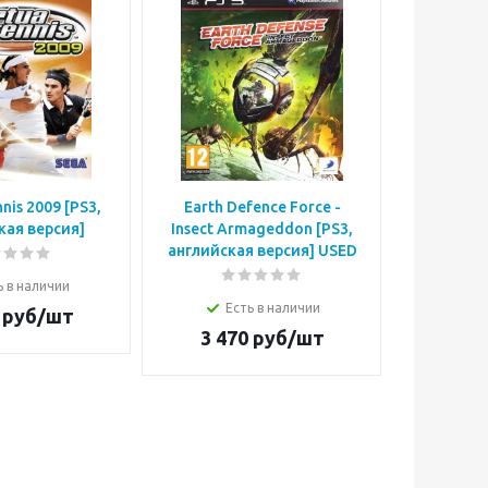
nnis 2009 [PS3,
Earth Defence Force -
Alien: Is
кая версия]
Insect Armageddon [PS3,
Рипли 
английская версия] USED
вер
ь в наличии
Есть в наличии
Е
руб/шт
3 470
руб/шт
2 3