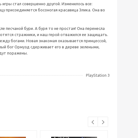
ль игры стал совершенно другой. Изменилось все:
нцу присоединяется босоногая красавица Элика. Она во
ле песчаной бури. А буря то не простая! Она перенесла
хотятся стражники, и наш герой отважился ее защищать.
 между богами. Новая знакомая оказывается принцессой,
лый бог Ормузд сдерживает его в дереве зелеными,
удут поражены.
PlayStation 3