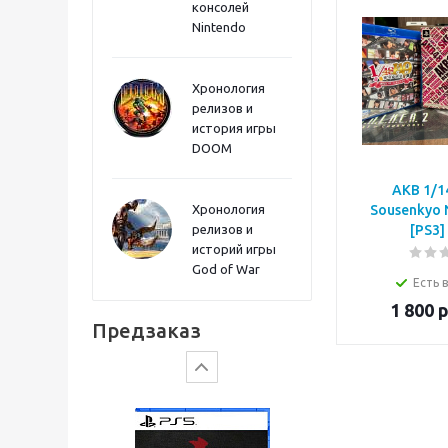
консолей
Nintendo
Хронология
релизов и
история игры
DOOM
AKB 1/1
Хронология
Sousenkyo 
релизов и
[PS3]
историй игры
God of War
Gears of War: E-Day
Есть 
1 800
р
Предзаказ