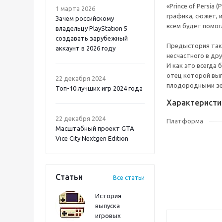
«Prince of Persia
1 марта 2026
графика, сюжет, 
Зачем российскому
всем будет помога
владельцу PlayStation 5
создавать зарубежный
Предыстория такая
аккаунт в 2026 году
несчастного в др
Atomic Heart 2 PS5
И как это всегда
отец которой вып
22 декабря 2024
плодородными зем
Топ-10 лучших игр 2024 года
Характеристи
22 декабря 2024
Платформа
Масштабный проект GTA
Vice City Nextgen Edition
Статьи
Все статьи
История
выпуска
Onimusha: Way of the
игровых
Sword PS5