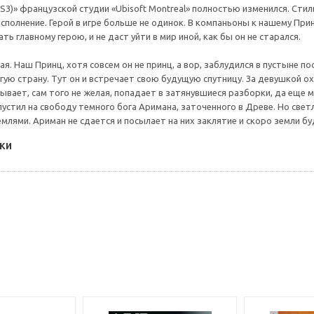
 (PS3)» французской студии «Ubisoft Montreal» полностью изменился. Сти
исполнение. Герой в игре больше не одинок. В компаньоны к нашему При
ть главному герою, и не даст уйти в мир иной, как бы он не старался.
. Наш Принц, хотя совсем он не принц, а вор, заблудился в пустыне пос
угую страну. Тут он и встречает свою будущую спутницу. За девушкой о
 бывает, сам того не желая, попадает в затянувшиеся разборки, да еще
устил на свободу темного бога Аримана, заточенного в Древе. Но свет
лями. Ариман не сдается и посылает на них заклятие и скоро земли б
ки