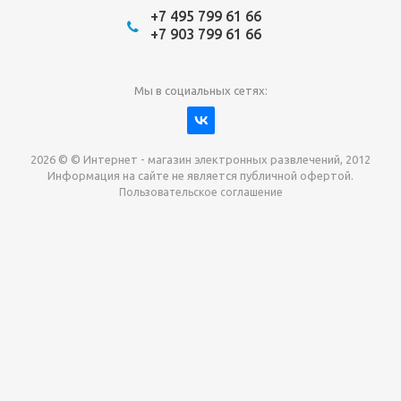
+7 495 799 61 66
+7 903 799 61 66
Мы в социальных сетях:
2026 © © Интернет - магазин электронных развлечений, 2012
Информация на сайте не является публичной офертой.
Пользовательское соглашение
Давайте сотрудничать!
наш магазин готов максимально выгодно для вас
выкупить приставки , игры. Звоните, пишите,
обсудим!
Max
Email
Telegram