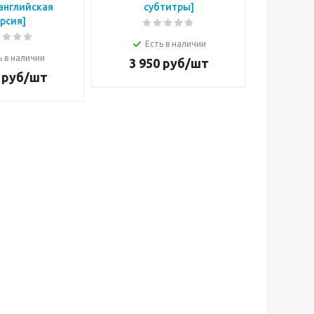
 английская
субтитры]
рсия]
Есть в наличии
Е
ь в наличии
3 950
руб/шт
4 3
руб/шт