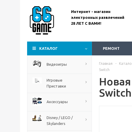
Интернет - магазин
электронных развлечений
28 ЛЕТ С ВАМИ!
Assassin’s Creed
Codename Red
КАТАЛОГ
РЕМОНТ
Главная
-
Катало
Видеоигры
Switch
Новая 
Игровые
Приставки
Switch
Аксессуары
Disney / LEGO /
Skylanders
The Blood of Dawnwalker