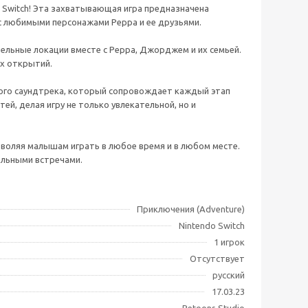
o Switch! Эта захватывающая игра предназначена
 с любимыми персонажами Peppa и ее друзьями.
ельные локации вместе с Peppa, Джорджем и их семьей.
ых открытий.
вного саундтрека, который сопровождает каждый этап
й, делая игру не только увлекательной, но и
зволяя малышам играть в любое время и в любом месте.
ельными встречами.
Приключения (Adventure)
Nintendo Switch
1 игрок
Отсутствует
русский
17.03.23