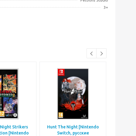
Petoons Studio
3+
Night Strikers
Hunt The Night [Nintendo
Caber
ition [Nintendo
Switch, русские
Switc