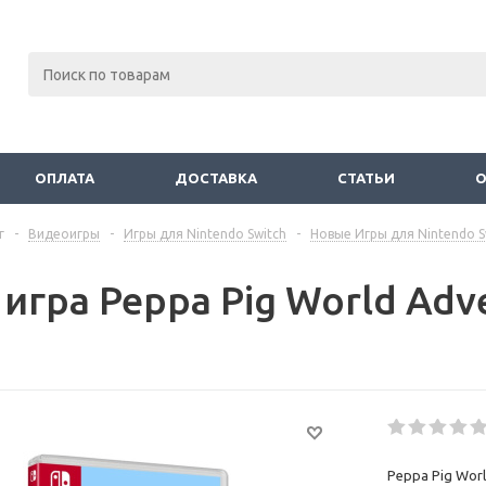
ОПЛАТА
ДОСТАВКА
СТАТЬИ
г
-
Видеоигры
-
Игры для Nintendo Switch
-
Новые Игры для Nintendo S
игра Peppa Pig World Adv
Peppa Pig Worl