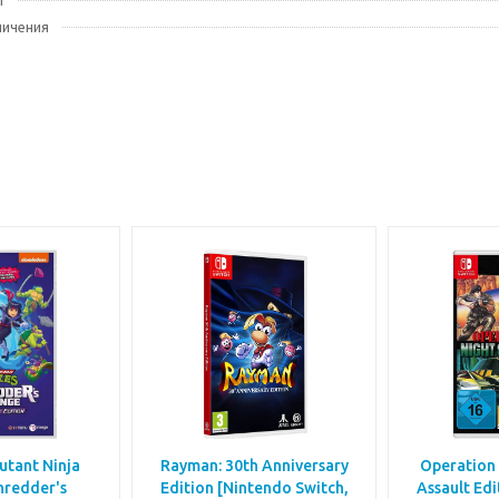
ы
ничения
tant Ninja
Rayman: 30th Anniversary
Operation 
hredder's
Edition [Nintendo Switch,
Assault Ed