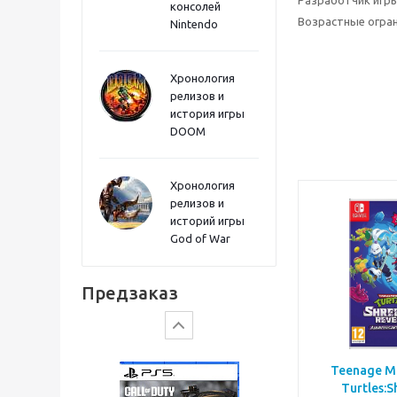
Разработчик игр
консолей
Sword PS5
Возрастные огра
Nintendo
Хронология
релизов и
история игры
DOOM
Хронология
релизов и
историй игры
God of War
Gears of War: E-Day
Предзаказ
Teenage Mu
Turtles:S