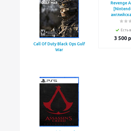
Revenge A
[Nintend
английска
Есть 
3 500
р
Call Of Duty Black Ops Gulf
War