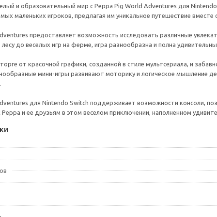
селый и образовательный мир с Peppa Pig World Adventures для Nintend
амых маленьких игроков, предлагая им уникальное путешествие вместе
Adventures предоставляет возможность исследовать различные увлекат
 лесу до веселых игр на ферме, игра разнообразна и полна удивительн
сторге от красочной графики, созданной в стиле мультсериала, и заба
нообразные мини-игры развивают моторику и логическое мышление дете
.
Adventures для Nintendo Switch поддерживает возможности консоли, по
 Peppa и ее друзьям в этом веселом приключении, наполненном удивит
ки
ов