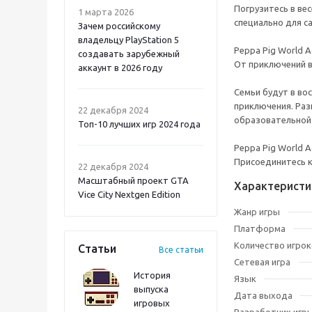
Погрузитесь в ве
1 марта 2026
специально для с
Зачем российскому
владельцу PlayStation 5
Peppa Pig World 
создавать зарубежный
От приключений в
аккаунт в 2026 году
Семьи будут в во
Atomic Heart 2 PS5
приключения. Раз
22 декабря 2024
образовательной
Топ-10 лучших игр 2024 года
Peppa Pig World 
Присоединитесь к
22 декабря 2024
Масштабный проект GTA
Характеристи
Vice City Nextgen Edition
Жанр игры
Платформа
Количество игрок
Статьи
Все статьи
Сетевая игра
История
Язык
выпуска
Дата выхода
игровых
Onimusha: Way of the