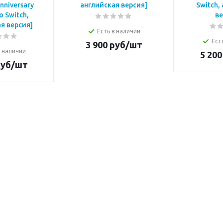
nniversary
английская версия]
Switch,
o Switch,
ве
я версия]
Есть в наличии
Ест
3 900
руб/шт
в наличии
5 200
уб/шт