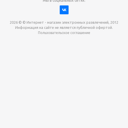
Мы в социальных сетях:
2026 © © Интернет - магазин электронных развлечений, 2012
Информация на сайте не является публичной офертой.
Пользовательское соглашение
Давайте сотрудничать!
наш магазин готов максимально выгодно для вас
выкупить приставки , игры. Звоните, пишите,
обсудим!
Max
Email
Telegram