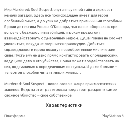
Мир Murdered: Soul Suspect опутан паутиной тайн и скрывает
немало загадок, здесь все происходящее имеет для героя
особенный смысл, а до улик не добраться привычными способами.
В роли детектива Ронана О'Коннора, чья жизнь оборвалась при
встрече с безжалостным убийцей, игрокам предстоит
взаимодействовать с сумеречным миром. Душа Ронана не сможет
упокоиться, покуда не свершится правосудие. Добиться
справедливости герою помогут новообретенные мистические
силы. Пусть ему не дано прямо контактировать с полицейскими,
ведущими дело о его убийстве, Ронан может воздействовать на
них, подталкивая к определенным поступкам. И даже больше –
теперь он способен читать мысли живых…
Murdered: Soul Suspect – новое слово в жанре приключенческих
экшенов. Ведь на этот раз игрокам предстоит раскрыть самое
сложное убийство – свое собственное.
Характеристики
Платформа
PlayStation 3