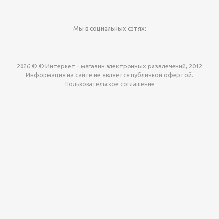
Мы в социальных сетях:
2026 © © Интернет - магазин электронных развлечений, 2012
Информация на сайте не является публичной офертой.
Пользовательское соглашение
Давайте сотрудничать!
наш магазин готов максимально выгодно для вас
выкупить приставки , игры. Звоните, пишите,
обсудим!
Max
Email
Telegram