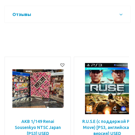
Отзывы
AKB 1/149 Renai
R.U.S.E (с поддержой PS
Sousenkyo NTSC Japan
Move) [PS3, английская
[PS3] USED
версия] USED