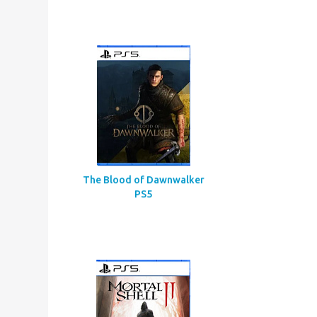
Assassin’s Creed
Codename Red
The Blood of Dawnwalker
PS5