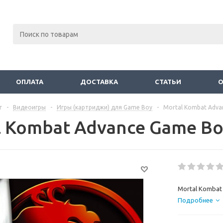
ОПЛАТА
ДОСТАВКА
СТАТЬИ
г
-
Видеоигры
-
Игры (картриджи) для Game Boy
-
Mortal Kombat Adva
l Kombat Advance Game Bo
Mortal Kombat 
Подробнее