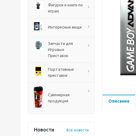
PS5
Фигурки и книги по
играм
Интересные вещи
Запчасти для
Игровых
Приставок
Портативные
приставки
Mortal Shell 2 PS5
Сувенирная
продукция
Описание
Новости
Все новости