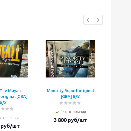
: The Mayan
Minority Report original
Simpso
original [GBA]
[GBA] Б/У
origi
Б/У
Есть в наличии
Е
ь в наличии
3 800
руб/шт
4 5
руб/шт