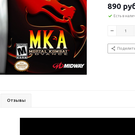
890
ру
Есть в нали
Поделит
Отзывы