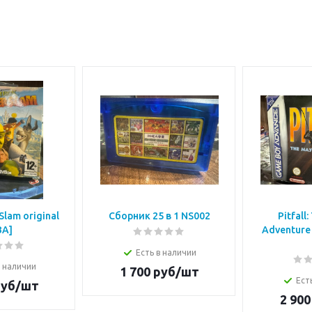
Slam original
Сборник 25 в 1 NS002
Pitfall
BA]
Adventure 
Есть в наличии
в наличии
1 700
руб/шт
Ест
уб/шт
2 900