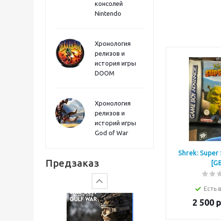
консолей
Sword PS5
Nintendo
Хронология
релизов и
история игры
DOOM
Хронология
релизов и
историй игры
God of War
Gears of War: E-Day
Shrek: Super 
Предзаказ
[G
Есть 
2 500
р