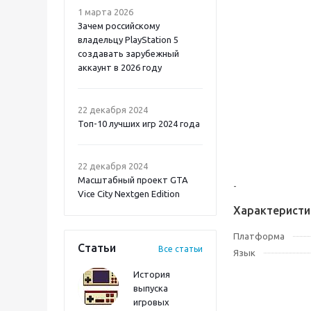
1 марта 2026
Зачем российскому
владельцу PlayStation 5
создавать зарубежный
аккаунт в 2026 году
Atomic Heart 2 PS5
22 декабря 2024
Топ-10 лучших игр 2024 года
22 декабря 2024
Масштабный проект GTA
-
Vice City Nextgen Edition
Характеристи
Платформа
Статьи
Все статьи
Язык
История
выпуска
игровых
Onimusha: Way of the