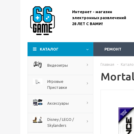
Интернет - магазин
электронных развлечений
28 ЛЕТ С ВАМИ!
Assassin’s Creed
Codename Red
КАТАЛОГ
РЕМОНТ
Главная
-
Катало
Видеоигры
Morta
Игровые
Приставки
Аксессуары
Disney / LEGO /
Skylanders
The Blood of Dawnwalker