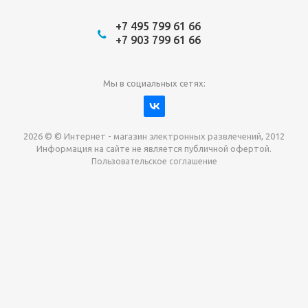
+7 495 799 61 66
+7 903 799 61 66
Мы в социальных сетях:
2026 © © Интернет - магазин электронных развлечений, 2012
Информация на сайте не является публичной офертой.
Пользовательское соглашение
Давайте сотрудничать!
наш магазин готов максимально выгодно для вас
выкупить приставки , игры. Звоните, пишите,
обсудим!
Max
Email
Telegram