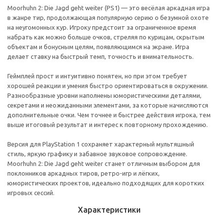
Moorhuhn 2: Die Jagd geht weiter (PS1) — это весёлая аркадная игра
в жанре тир, продолжающая популярную серию о безумной охоте
на неугомонных кур. Игроку предстоит за ограниченное время
набрать как можно больше очков, стреляя по курицам, скрытым
объектам и бонусным целям, появляющимся на экране. Игра
делает ставку на быстрый темп, точность и внимательность.
Геймплей прост и интуитивно понятен, но при этом требует
хорошей реакции и умения быстро ориентироваться в окружении.
Разнообразные уровни наполнены юмористическими деталями,
секретами и неожиданными элементами, за которые начисляются
дополнительные очки. Чем точнее и быстрее действия игрока, тем
выше итоговый результат и интерес к повторному прохождению.
Версия для PlayStation 1 сохраняет характерный мультяшный
стиль, яркую графику и забавное звуковое сопровождение.
Moorhuhn 2: Die Jagd geht weiter станет отличным выбором для
поклонников аркадных тиров, ретро-игр и лёгких,
юмористических проектов, идеально подходящих для коротких
игровых сессий.
Характеристики