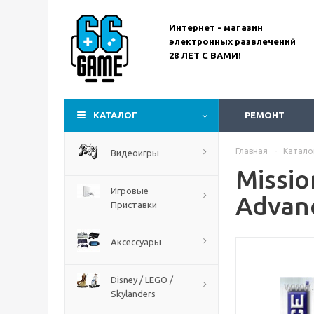
Интернет - магазин
электронных развлечений
28 ЛЕТ С ВАМИ!
Assassin’s Creed
Codename Red
КАТАЛОГ
РЕМОНТ
Главная
-
Катало
Видеоигры
Missio
Игровые
Advan
Приставки
Аксессуары
Disney / LEGO /
Skylanders
The Blood of Dawnwalker