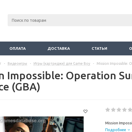
ОПЛАТА
ДОСТАВКА
СТАТЬИ
г
-
Видеоигры
-
Игры (картриджи) для Game Boy
-
Mission Impossible:
n Impossible: Operation 
ce (GBA)
Mission Imposs
Подробнее