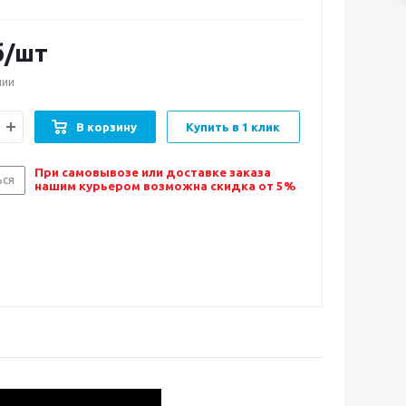
б/шт
чии
В корзину
Купить в 1 клик
При самовывозе или доставке заказа
ься
нашим курьером возможна скидка от 5%