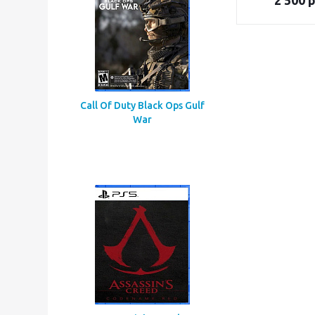
2 500
р
Call Of Duty Black Ops Gulf
War