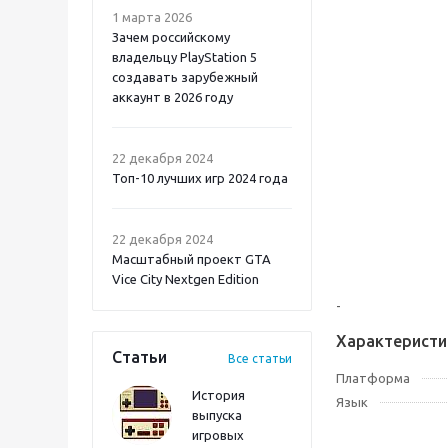
1 марта 2026
Зачем российскому
владельцу PlayStation 5
создавать зарубежный
аккаунт в 2026 году
Atomic Heart 2 PS5
22 декабря 2024
Топ-10 лучших игр 2024 года
22 декабря 2024
Масштабный проект GTA
Vice City Nextgen Edition
-
Характеристи
Статьи
Все статьи
Платформа
История
Язык
выпуска
игровых
Onimusha: Way of the