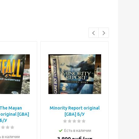
: The Mayan
Minority Report original
Simpso
original [GBA]
[GBA] Б/У
origi
Б/У
Есть в наличии
Е
ь в наличии