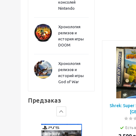
консолей
Sword PS5
Nintendo
Хронология
релизов и
история игры
DOOM
Хронология
релизов и
историй игры
God of War
Gears of War: E-Day
Предзаказ
Shrek: Super 
[G
Есть 