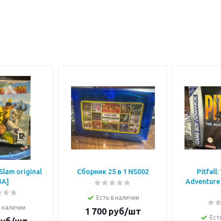
Slam original
Сборник 25 в 1 NS002
Pitfall
BA]
Adventure 
Есть в наличии
в наличии
1 700
руб/шт
Ест