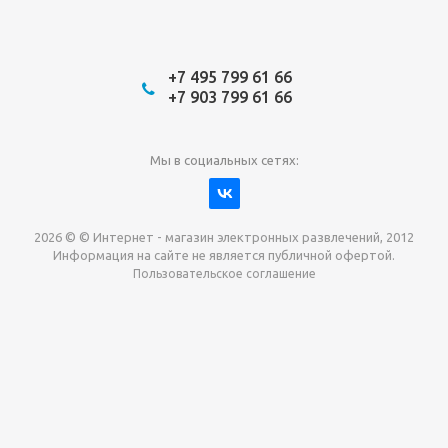
+7 495 799 61 66
+7 903 799 61 66
Мы в социальных сетях:
2026 © © Интернет - магазин электронных развлечений, 2012
Информация на сайте не является публичной офертой.
Пользовательское соглашение
Давайте сотрудничать!
наш магазин готов максимально выгодно для вас
выкупить приставки , игры. Звоните, пишите,
обсудим!
Max
Email
Telegram