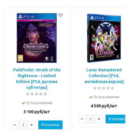
Pathfinder: Wrath of the
Lunar Remastered
Righteous - Limited
Collection [PS4,
Edition [PS4, русские
английская версия]
субтитры]
Есть в наличии
Есть в наличии
4 500
руб/шт
3 100
руб/шт
В корзину
В корзину