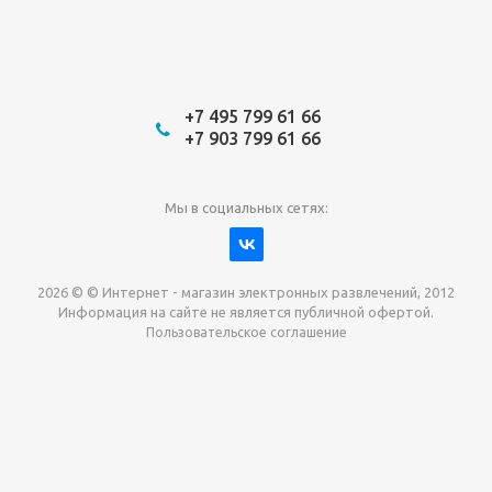
+7 495 799 61 66
+7 903 799 61 66
Мы в социальных сетях:
2026 © © Интернет - магазин электронных развлечений, 2012
Информация на сайте не является публичной офертой.
Пользовательское соглашение
Давайте сотрудничать!
наш магазин готов максимально выгодно для вас
выкупить приставки , игры. Звоните, пишите,
обсудим!
Max
Email