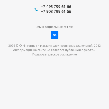
+7 495 799 61 66
+7 903 799 61 66
Мы в социальных сетях:
2026 © © Интернет - магазин электронных развлечений, 2012
Информация на сайте не является публичной офертой.
Пользовательское соглашение
Давайте сотрудничать!
наш магазин готов максимально выгодно для вас
выкупить приставки , игры. Звоните, пишите,
обсудим!
Max
Email
Telegram