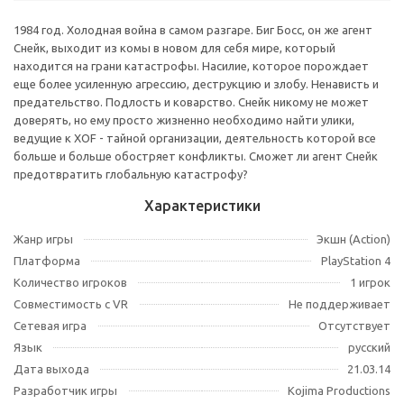
1984 год. Холодная война в самом разгаре. Биг Босс, он же агент
Снейк, выходит из комы в новом для себя мире, который
находится на грани катастрофы. Насилие, которое порождает
еще более усиленную агрессию, деструкцию и злобу. Ненависть и
предательство. Подлость и коварство. Снейк никому не может
доверять, но ему просто жизненно необходимо найти улики,
ведущие к XOF - тайной организации, деятельность которой все
больше и больше обостряет конфликты. Сможет ли агент Снейк
предотвратить глобальную катастрофу?
Характеристики
Жанр игры
Экшн (Action)
Платформа
PlayStation 4
Количество игроков
1 игрок
Совместимость с VR
Не поддерживает
Сетевая игра
Отсутствует
Язык
русский
Дата выхода
21.03.14
Разработчик игры
Kojima Productions