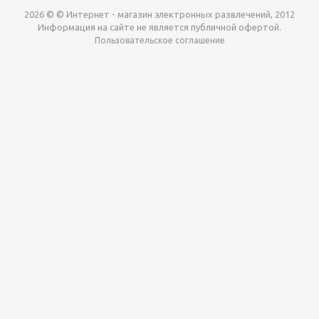
2026 © © Интернет - магазин электронных развлечений, 2012
Информация на сайте не является публичной офертой.
Пользовательское соглашение
Давайте сотрудничать!
наш магазин готов максимально выгодно для вас
выкупить приставки , игры. Звоните, пишите,
обсудим!
Max
Email
Telegram