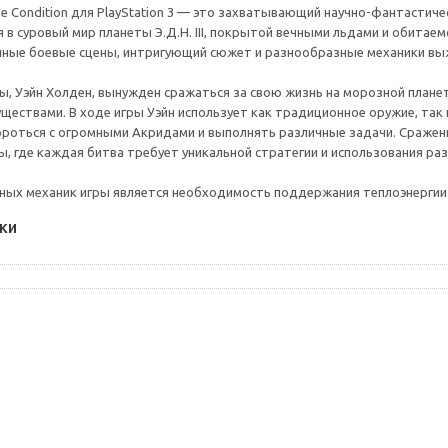
reme Condition для PlayStation 3 — это захватывающий научно-фантасти
я в суровый мир планеты Э.Д.Н. III, покрытой вечными льдами и обита
ные боевые сцены, интригующий сюжет и разнообразные механики выж
ры, Уэйн Холден, вынужден сражаться за свою жизнь на морозной план
ществами. В ходе игры Уэйн использует как традиционное оружие, так
роться с огромными Акридами и выполнять различные задачи. Сражени
ы, где каждая битва требует уникальной стратегии и использования ра
ных механик игры является необходимость поддержания теплоэнергии
ки