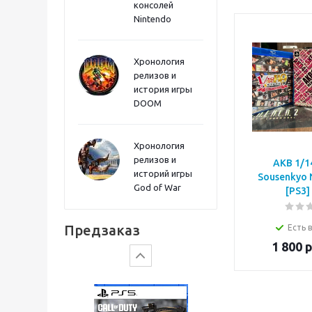
консолей
Sword PS5
Nintendo
Хронология
релизов и
история игры
DOOM
Хронология
релизов и
AKB 1/1
историй игры
Sousenkyo 
God of War
[PS3]
Gears of War: E-Day
Предзаказ
Есть 
1 800
р