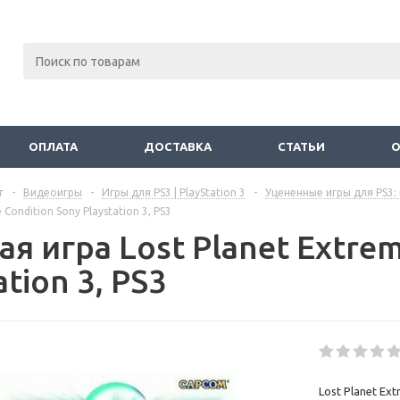
ОПЛАТА
ДОСТАВКА
СТАТЬИ
г
-
Видеоигры
-
Игры для PS3 | PlayStation 3
-
Уцененные игры для PS3: 
 Condition Sony Playstation 3, PS3
я игра Lost Planet Extrem
ation 3, PS3
Lost Planet Ex