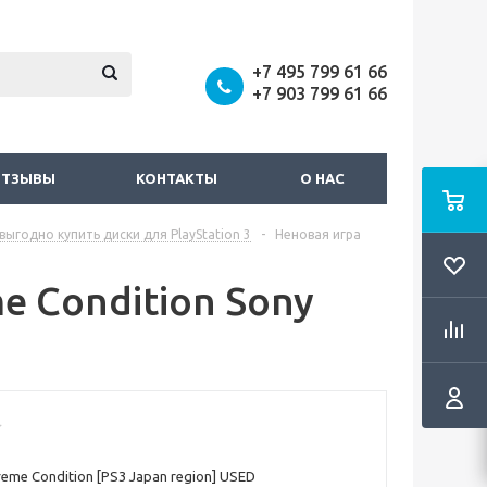
+7 495 799 61 66
+7 903 799 61 66
ОТЗЫВЫ
КОНТАКТЫ
О НАС
выгодно купить диски для PlayStation 3
-
Неновая игра
e Condition Sony
treme Condition [PS3 Japan region] USED