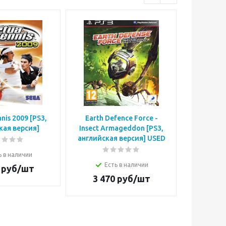
nnis 2009 [PS3,
Earth Defence Force -
Alien: Is
кая версия]
Insect Armageddon [PS3,
Рипли 
английская версия] USED
вер
ь в наличии
Есть в наличии
Е
руб/шт
3 470
руб/шт
2 3