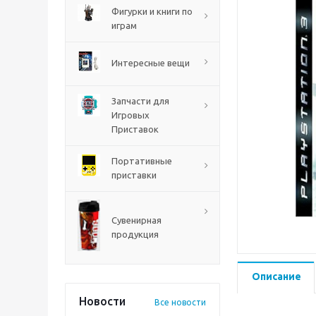
PS5
Фигурки и книги по
играм
Интересные вещи
Запчасти для
Игровых
Приставок
Портативные
приставки
Mortal Shell 2 PS5
Сувенирная
продукция
Описание
Новости
Все новости