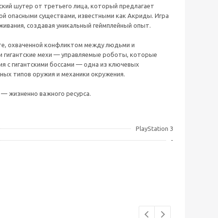
ческий шутер от третьего лица, который предлагает
емой опасными существами, известными как Акриды. Игра
ивания, создавая уникальный геймплейный опыт.
ете, охваченной конфликтом между людьми и
 и гигантские мехи — управляемые роботы, которые
я с гигантскими боссами — одна из ключевых
зных типов оружия и механики окружения.
 — жизненно важного ресурса.
PlayStation 3
-