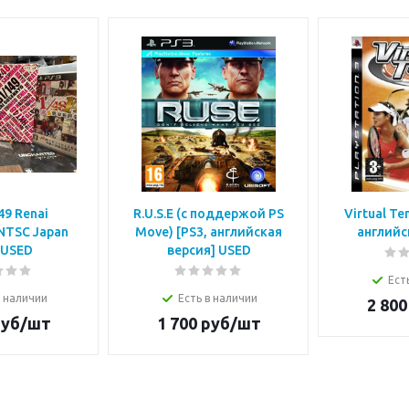
49 Renai
R.U.S.E (с поддержой PS
Virtual Te
NTSC Japan
Move) [PS3, английская
английс
 USED
версия] USED
Ест
в наличии
Есть в наличии
2 800
уб/шт
1 700
руб/шт