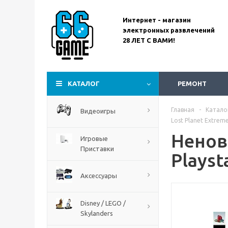
Интернет - магазин
электронных развлечений
28 ЛЕТ С ВАМИ!
Assassin’s Creed
Codename Red
КАТАЛОГ
РЕМОНТ
Главная
-
Катало
Видеоигры
Lost Planet Extreme
Ненова
Игровые
Приставки
Playst
Аксессуары
Disney / LEGO /
Skylanders
The Blood of Dawnwalker