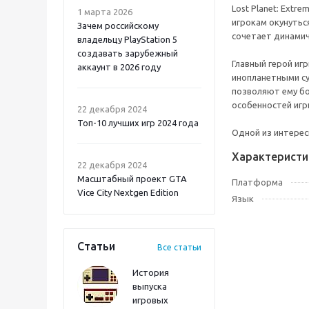
Lost Planet: Ext
1 марта 2026
игрокам окунутьс
Зачем российскому
сочетает динамич
владельцу PlayStation 5
создавать зарубежный
Главный герой иг
аккаунт в 2026 году
инопланетными су
позволяют ему бо
Atomic Heart 2 PS5
особенностей игр
22 декабря 2024
Топ-10 лучших игр 2024 года
Одной из интерес
Характеристи
22 декабря 2024
Масштабный проект GTA
Платформа
Vice City Nextgen Edition
Язык
Статьи
Все статьи
История
выпуска
игровых
Onimusha: Way of the