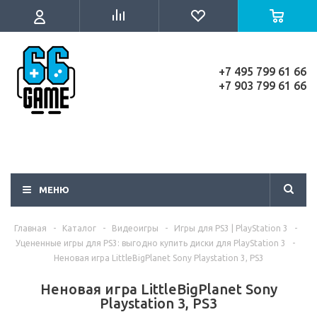
+7 495 799 61 66
+7 903 799 61 66
МЕНЮ
Главная
-
Каталог
-
Видеоигры
-
Игры для PS3 | PlayStation 3
-
Уцененные игры для PS3: выгодно купить диски для PlayStation 3
-
Неновая игра LittleBigPlanet Sony Playstation 3, PS3
Неновая игра LittleBigPlanet Sony
Playstation 3, PS3