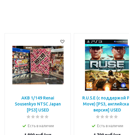
AKB 1/149 Renai
R.U.S.E (с поддержой PS
Sousenkyo NTSC Japan
Move) [PS3, английская
[PS3] USED
версия] USED
Есть в наличии
Есть в наличии
1 800
руб/шт
1 700
руб/шт