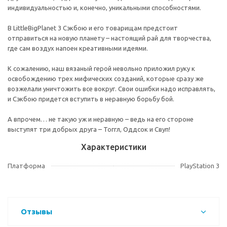
индивидуальностью и, конечно, уникальными способностями.
В LittleBigPlanet 3 Сэкбою и его товарищам предстоит
отправиться на новую планету – настоящий рай для творчества,
где сам воздух напоен креативными идеями.
К сожалению, наш вязаный герой невольно приложил руку к
освобождению трех мифических созданий, которые сразу же
возжелали уничтожить все вокруг. Свои ошибки надо исправлять,
и Сэкбою придется вступить в неравную борьбу бой.
А впрочем… не такую уж и неравную – ведь на его стороне
выступят три добрых друга – Тоггл, Оддсок и Свуп!
Характеристики
Платформа
PlayStation 3
Отзывы