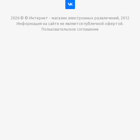
2026 © © Интернет - магазин электронных развлечений, 2012
Информация на сайте не является публичной офертой.
Пользовательское соглашение
Давайте сотрудничать!
наш магазин готов максимально выгодно для вас
выкупить приставки , игры. Звоните, пишите,
обсудим!
Max
Email
Telegram