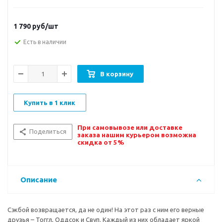
1 790
руб/шт
Есть в наличии
В корзину
Купить в 1 клик
При самовывозе или доставке
Поделиться
заказа нашим курьером возможна
скидка от 5%
Описание
Сэкбой возвращается, да не один! На этот раз с ним его верные
друзья – Тоггл, Оддсок и Свуп. Каждый из них обладает яркой