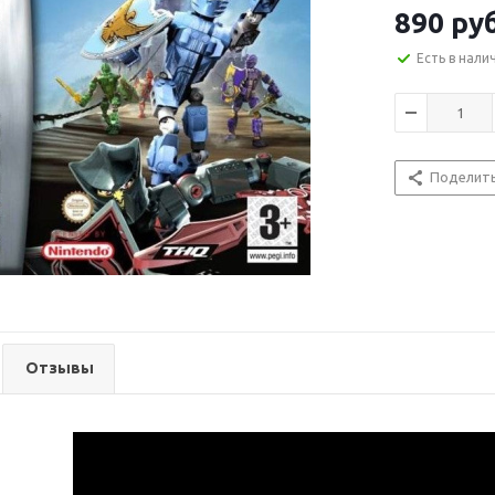
890
ру
Есть в нали
Поделит
Отзывы