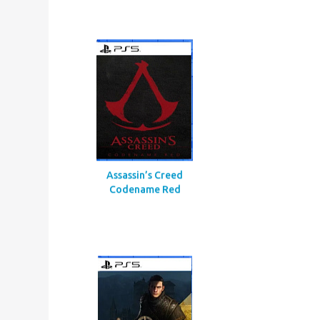
Call Of Duty Black Ops Gulf
War