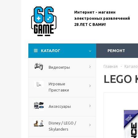
Интернет - магазин
электронных развлечений
28 ЛЕТ С ВАМИ!
Assassin’s Creed
Codename Red
КАТАЛОГ
РЕМОНТ
Главная
-
Катало
Видеоигры
LEGO 
Игровые
Приставки
Аксессуары
Disney / LEGO /
Skylanders
The Blood of Dawnwalker