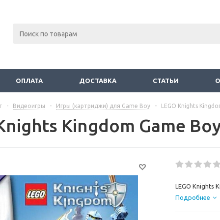
ОПЛАТА
ДОСТАВКА
СТАТЬИ
г
-
Видеоигры
-
Игры (картриджи) для Game Boy
-
LEGO Knights Kingd
Knights Kingdom Game Boy
LEGO Knights K
Подробнее