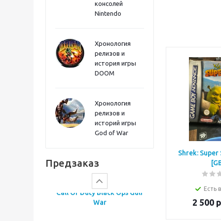
консолей
Sword PS5
Nintendo
Хронология
релизов и
история игры
DOOM
Хронология
релизов и
историй игры
God of War
Gears of War: E-Day
Shrek: Super 
Предзаказ
[G
Есть 
2 500
р