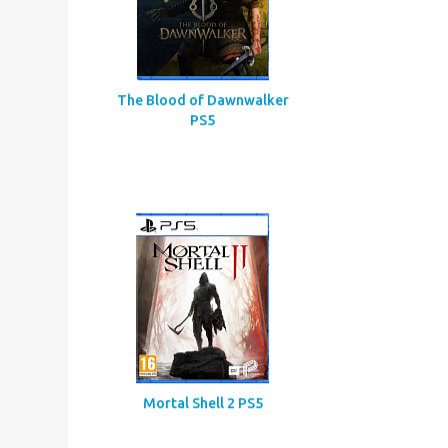
Assassin’s Creed
Codename Red
The Blood of Dawnwalker
PS5