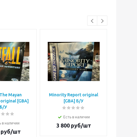
: The Mayan
Minority Report original
Simpso
original [GBA]
[GBA] Б/У
origi
Б/У
Есть в наличии
Е
ь в наличии
3 800
руб/шт
4 5
руб/шт