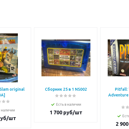
Slam original
Сборник 25 в 1 NS002
Pitfall
BA]
Adventure 
Есть в наличии
в наличии
1 700
руб/шт
Ест
уб/шт
2 900