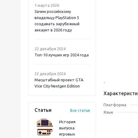
1 марта 2026
Зачем российскому
владельцу PlayStation 5
создавать зарубежный
аккаунт в 2026 году
Atomic Heart 2 PS5
22 декабря 2024
Топ-10 лучших игр 2024 года
22 декабря 2024
Масштабный проект GTA
-
Vice City Nextgen Edition
Характеристи
Платформа
Статьи
Все статьи
Язык
История
выпуска
игровых
Onimusha: Way of the