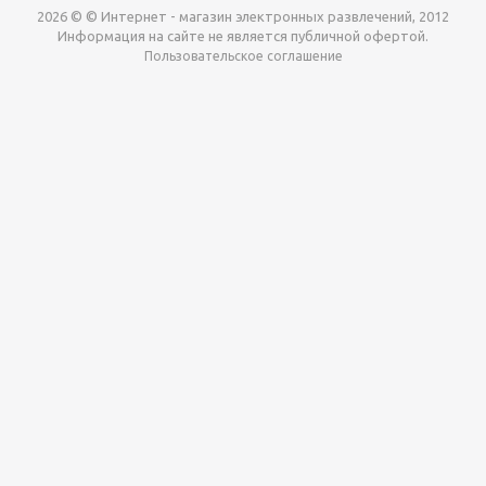
2026 © © Интернет - магазин электронных развлечений, 2012
Информация на сайте не является публичной офертой.
Пользовательское соглашение
Давайте сотрудничать!
наш магазин готов максимально выгодно для вас
выкупить приставки , игры. Звоните, пишите,
обсудим!
Max
Email
Telegram
Этот сайт