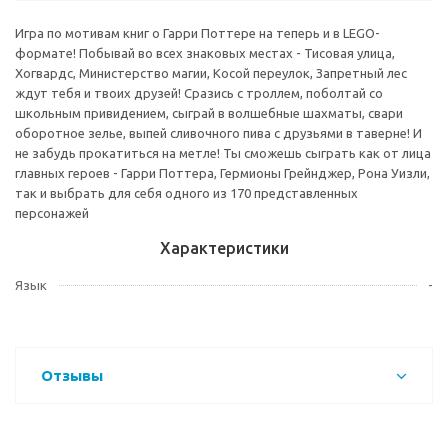
Игра по мотивам книг о Гарри Поттере на теперь и в LEGO-
формате! Побывай во всех знаковых местах - Тисовая улица,
Хогвардс, Министерство магии, Косой переулок, Запретный лес
ждут тебя и твоих друзей! Сразись с троллем, поболтай со
школьным привидением, сыграй в волшебные шахматы, свари
оборотное зелье, выпей сливочного пива с друзьями в таверне! И
не забудь прокатиться на метле! Ты сможешь сыграть как от лица
главных героев - Гарри Поттера, Гермионы Грейнджер, Рона Уизли,
так и выбрать для себя одного из 170 представленных
персонажей
Характеристики
Язык
-
Отзывы