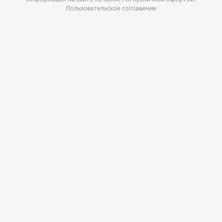
Пользовательское соглашение
Давайте сотрудничать!
наш магазин готов максимально выгодно для вас
выкупить приставки , игры. Звоните, пишите,
обсудим!
Max
Email
Telegram
Этот сайт
использует cookie-