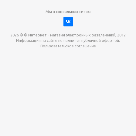
Мы в социальных сетях:
2026 © © Интернет - магазин электронных развлечений, 2012
Информация на сайте не является публичной офертой.
Пользовательское соглашение
Давайте сотрудничать!
наш магазин готов максимально выгодно для вас
выкупить приставки , игры. Звоните, пишите,
обсудим!
Max
Email
Telegram