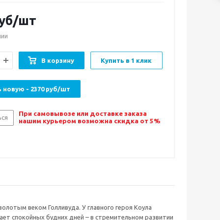
уб/шт
чии
В корзину
Купить в 1 клик
 новую - 2370 руб/шт
При самовывозе или доставке заказа
ься
нашим курьером возможна скидка от 5%
 золотым веком Голливуда. У главного героя Коула
ает спокойных будних дней – в стремительном развитии