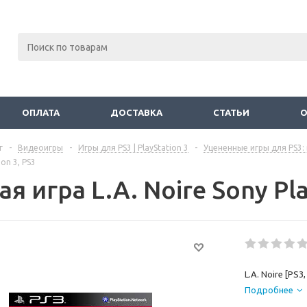
ОПЛАТА
ДОСТАВКА
СТАТЬИ
г
-
Видеоигры
-
Игры для PS3 | PlayStation 3
-
Уцененные игры для PS3: 
ion 3, PS3
я игра L.A. Noire Sony Pla
L.A. Noire [PS
Подробнее