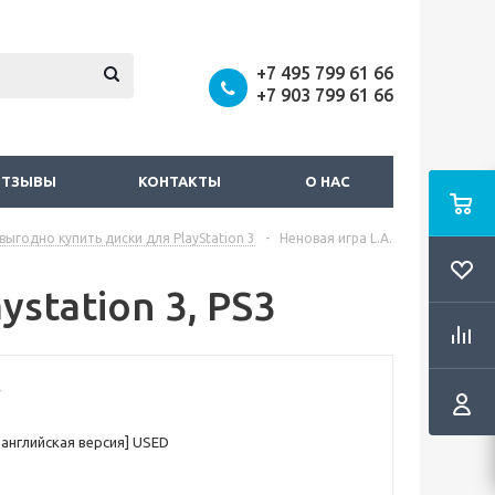
+7 495 799 61 66
+7 903 799 61 66
ОТЗЫВЫ
КОНТАКТЫ
О НАС
выгодно купить диски для PlayStation 3
-
Неновая игра L.A.
ystation 3, PS3
3, английская версия] USED