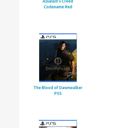
Assassin’s Creed
Codename Red
The Blood of Dawnwalker
PS5