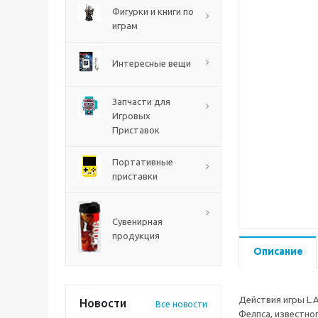
PS5
Фигурки и книги по
играм
Интересные вещи
Запчасти для
Игровых
Приставок
Портативные
приставки
Mortal Shell 2 PS5
Сувенирная
продукция
Описание
Действия игры L.A
Новости
Все новости
Фелпса, известно