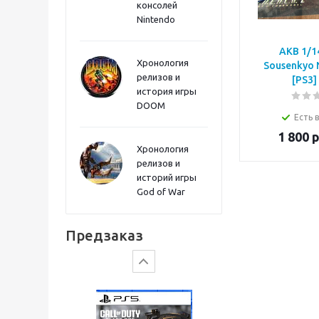
консолей
Sword PS5
Nintendo
AKB 1/1
Хронология
Sousenkyo 
релизов и
[PS3]
история игры
DOOM
Есть 
1 800
р
Хронология
релизов и
историй игры
God of War
Gears of War: E-Day
Предзаказ