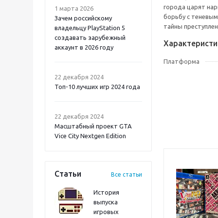
города царят нар
1 марта 2026
борьбу с теневым
Зачем российскому
тайны преступлен
владельцу PlayStation 5
создавать зарубежный
Характеристи
аккаунт в 2026 году
Платформа
Atomic Heart 2 PS5
22 декабря 2024
Топ-10 лучших игр 2024 года
22 декабря 2024
Масштабный проект GTA
Vice City Nextgen Edition
Статьи
Все статьи
История
выпуска
игровых
Onimusha: Way of the