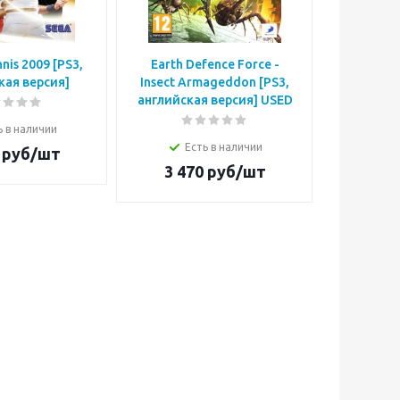
nnis 2009 [PS3,
Earth Defence Force -
Alien: Is
кая версия]
Insect Armageddon [PS3,
Рипли 
английская версия] USED
вер
ь в наличии
Есть в наличии
Е
руб/шт
3 470
руб/шт
2 3