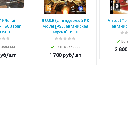
49 Renai
R.U.S.E (с поддержой PS
Virtual Te
NTSC Japan
Move) [PS3, английская
английс
 USED
версия] USED
Ест
в наличии
Есть в наличии
2 800
уб/шт
1 700
руб/шт