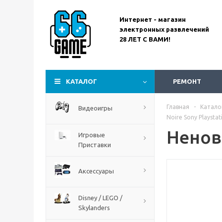
Интернет - магазин
электронных развлечений
28 ЛЕТ С ВАМИ!
Assassin’s Creed
Codename Red
КАТАЛОГ
РЕМОНТ
Главная
-
Катало
Видеоигры
Noire Sony Playstat
Ненова
Игровые
Приставки
Аксессуары
Disney / LEGO /
Skylanders
The Blood of Dawnwalker