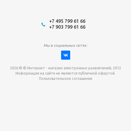
+7 495 799 61 66
+7 903 799 61 66
Мы в социальных сетях:
2026 © © Интернет - магазин электронных развлечений, 2012
Информация на сайте не является публичной офертой.
Пользовательское соглашение
Давайте сотрудничать!
наш магазин готов максимально выгодно для вас
выкупить приставки , игры. Звоните, пишите,
обсудим!
Max
Email
Telegram