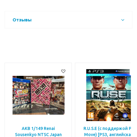
Отзывы
AKB 1/149 Renai
R.U.S.E (с поддержой PS
Sousenkyo NTSC Japan
Move) [PS3, английская