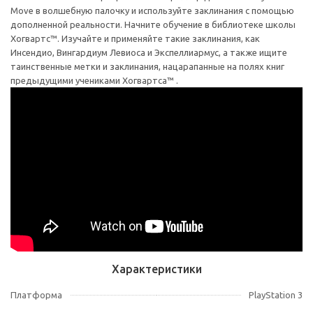
Move в волшебную палочку и используйте заклинания с помощью
дополненной реальности. Начните обучение в библиотеке школы
Хогвартс™. Изучайте и применяйте такие заклинания, как
Инсендио, Вингардиум Левиоса и Экспеллиармус, а также ищите
таинственные метки и заклинания, нацарапанные на полях книг
предыдущими учениками Хогвартса™ .
Характеристики
Платформа
PlayStation 3