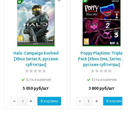
Halo: Campaign Evolved
Poppy Playtime: Triple
[Xbox Series X, русские
Pack [Xbox One, Series X,
субтитры]
русские субтитры]
Есть в наличии
Есть в наличии
5 050
руб/шт
3 800
руб/шт
В корзину
В корзину