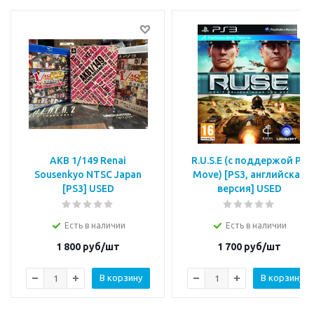
AKB 1/149 Renai
R.U.S.E (с поддержой PS
Sousenkyo NTSC Japan
Move) [PS3, английская
[PS3] USED
версия] USED
Есть в наличии
Есть в наличии
1 800
руб/шт
1 700
руб/шт
В корзину
В корзину