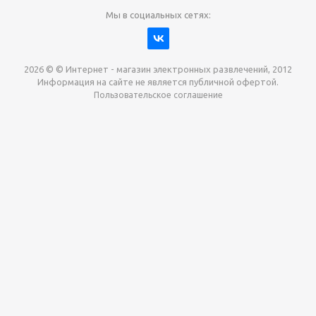
Мы в социальных сетях:
2026 © © Интернет - магазин электронных развлечений, 2012
Информация на сайте не является публичной офертой.
Пользовательское соглашение
Давайте сотрудничать!
наш магазин готов максимально выгодно для вас
выкупить приставки , игры. Звоните, пишите,
обсудим!
Max
Email
Telegram